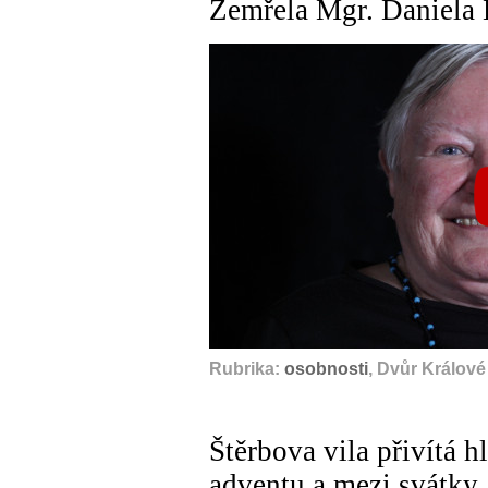
Zemřela Mgr. Daniela
Rubrika:
osobnosti
, Dvůr Králov
Štěrbova vila přivítá 
adventu a mezi svátky