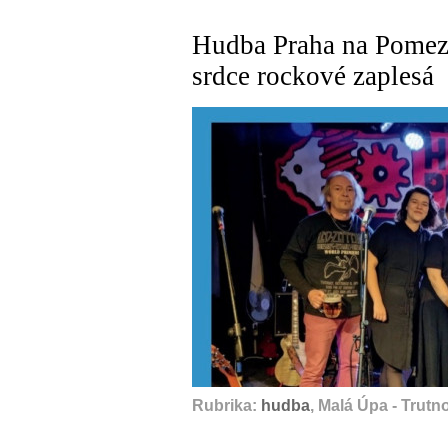
Hudba Praha na Pomez
srdce rockové zaplesá
Rubrika:
hudba
, Malá Úpa - Trutn