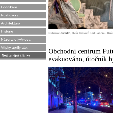
Podnikání
Rozhovory
Architektura
Historie
Rubrika:
divadlo
, Dvůr Králové nad Labem - Král
Názory/fotky/videa
Vtípky apríly atp.
Obchodní centrum Fut
Nejčtenější články
evakuováno, útočník b