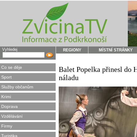
Vyhledej
REGIONY
MÍSTNÍ STRÁNKY
Co se děje
Balet Popelka přinesl do
náladu
Sport
Služby občanům
Krimi
Doprava
Vzdělávání
Firmy
Turistika