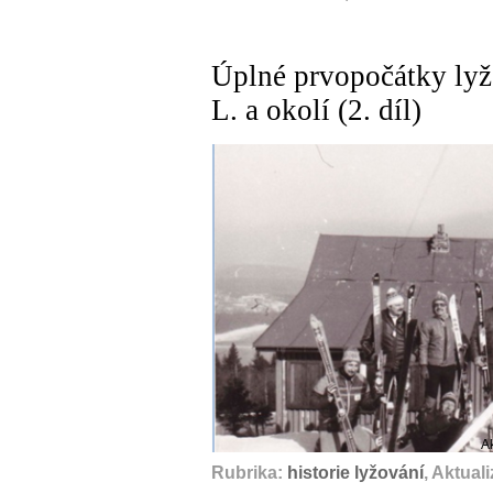
Úplné prvopočátky lyž
L. a okolí (2. díl)
A
Rubrika:
historie lyžování
, Aktual