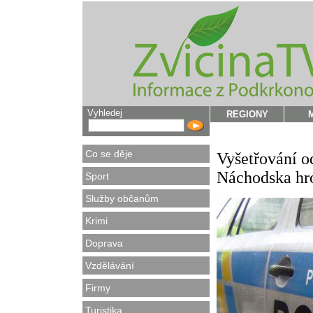
Vyhledej
REGIONY
Co se děje
Vyšetřování o
Náchodska hro
Sport
Služby občanům
Krimi
Doprava
Vzdělávání
Firmy
Turistika