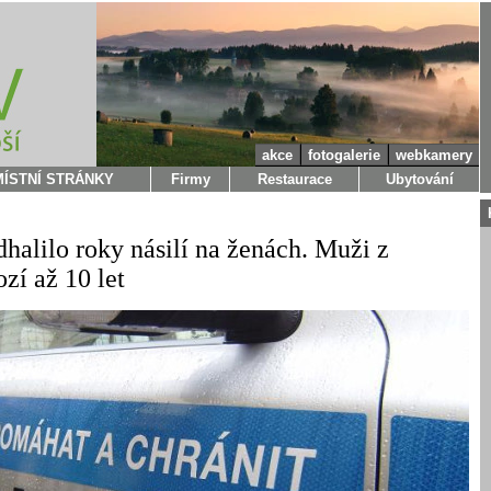
akce
fotogalerie
webkamery
MÍSTNÍ STRÁNKY
Firmy
Restaurace
Ubytování
dhalilo roky násilí na ženách. Muži z
zí až 10 let