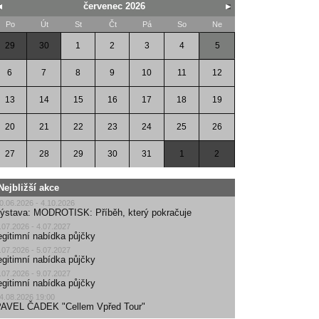
červenec 2026
Po
Út
St
Čt
Pá
So
Ne
29
30
1
2
3
4
5
6
7
8
9
10
11
12
13
14
15
16
17
18
19
20
21
22
23
24
25
26
27
28
29
30
31
1
2
Nejbližší akce
0.06.2026 - 4.10.2026
ýstava: MODROTISK: Příběh, který pokračuje
.07.2026 - 4.07.2027
egitimní nabídka půjčky
.07.2026 - 5.07.2027
egitimní nabídka půjčky
.07.2026 - 9.07.2027
egitimní nabídka půjčky
4.08.2026 19:00
AVEL ČADEK "Cellem Vpřed Tour"