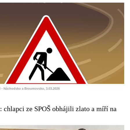
d - Náchodsko a Broumovsko, 3.03.2026
: chlapci ze SPOŠ obhájili zlato a míří na