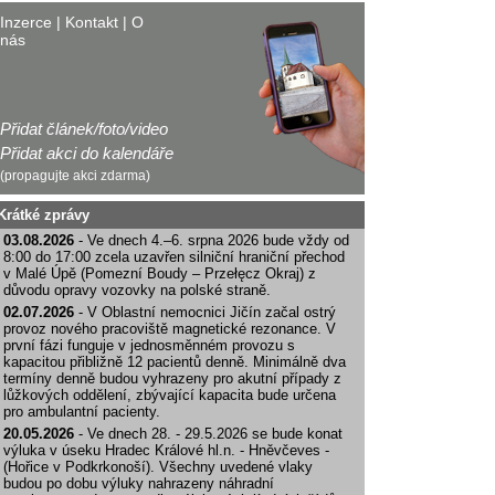
Inzerce
|
Kontakt
|
O
nás
Přidat článek/foto/video
Přidat akci do kalendáře
(propagujte akci zdarma)
Krátké zprávy
03.08.2026
- Ve dnech 4.–6. srpna 2026 bude vždy od
8:00 do 17:00 zcela uzavřen silniční hraniční přechod
v Malé Úpě (Pomezní Boudy – Przełęcz Okraj) z
důvodu opravy vozovky na polské straně.
02.07.2026
- V Oblastní nemocnici Jičín začal ostrý
provoz nového pracoviště magnetické rezonance. V
první fázi funguje v jednosměnném provozu s
kapacitou přibližně 12 pacientů denně. Minimálně dva
termíny denně budou vyhrazeny pro akutní případy z
lůžkových oddělení, zbývající kapacita bude určena
pro ambulantní pacienty.
20.05.2026
- Ve dnech 28. - 29.5.2026 se bude konat
výluka v úseku Hradec Králové hl.n. - Hněvčeves -
(Hořice v Podkrkonoší). Všechny uvedené vlaky
budou po dobu výluky nahrazeny náhradní