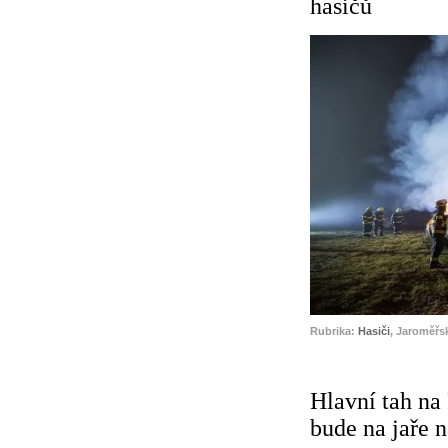
hasičů
Rubrika:
Hasiči
, Jaroměřs
Hlavní tah na
bude na jaře 