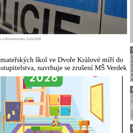
o a Broumovsko, 6.03.2026
1
mateřských škol ve Dvoře Králové míří do
2
2
stupitelstva, navrhuje se zrušení MŠ Verdek
2
1
z
A
i
V
K