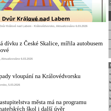
Aktualizováno
 Dvůr Králové nad Labem - Královédvorsko, Aktualizováno 6.03.2026
tá dívku z České Skalice, mířila autobusem
lové
, Aktualizováno 6.03.2026
2
v
pady vloupání na Královédvorsku
4
l
orsko, 5.03.2026
5
l
9
l
zastupitelstva města má na programu
1
P
ateřských škol i další úvěr