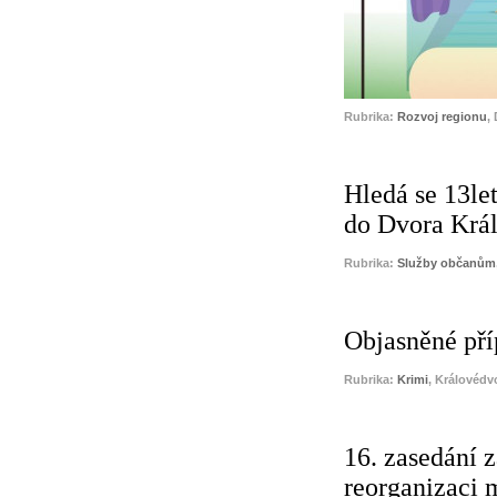
Rubrika:
Rozvoj regionu
,
Hledá se 13le
do Dvora Krá
Rubrika:
Služby občanům
Objasněné pří
Rubrika:
Krimi
, Královédv
16. zasedání 
reorganizaci m