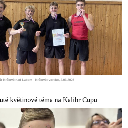
ůr Králové nad Labem - Královédvorsko, 2.03.2026
uté květinové téma na Kalibr Cupu