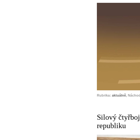
Rubrika:
aktuálně
, Nácho
Silový čtyřboj
republiku