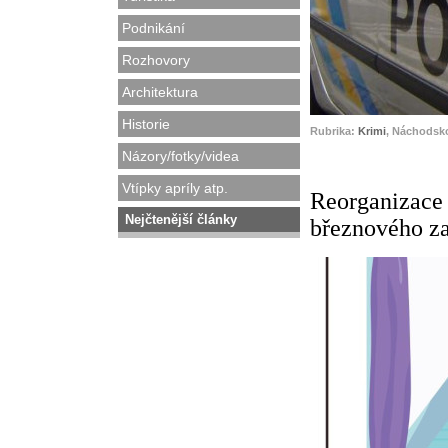
Podnikání
Rozhovory
Architektura
Historie
Rubrika:
Krimi
, Náchodsk
Názory/fotky/videa
Vtípky apríly atp.
Reorganizace 
Nejčtenější články
březnového za