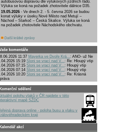
autobusovou dopravou dle výlukových jízdních řádů.
Výluka se koná na požadek zhotovitele dálnice D35.
19.05.2026
- Ve dnech 2. - 5. června 2026 se budou
konat výluky v úseku Nové Město nad Metují –
Náchod – Starkoč – Česká Skalice. Výluka se koná
na požadek zhotovitele Náchodského obchvatu.
Další krátké zprávy
Vaše komentáře
8.06.2026 11:37
Mayerka ve Dvoře Krá...
: ANO- už Ne
.04.2026 15:19
Sloni se vrací nad V...
: Re: Hloupý vtip
.04.2026 07:15
Sloni se vrací nad V...
: Hloupý vtip
.04.2026 07:14
Sloni se vrací nad V...
: Hloupý vtip
.04.2026 10:20
Sloni se vrací nad V...
: Re: Krásná
práva
Komerční sdělení
ktuální polohu vlaků v ČR najdete v této
nteraktivní mapě SŽDC
eřejná doprava online - poloha busu a vlaku v
rálovéhradeckém kraji
Kalendář akcí