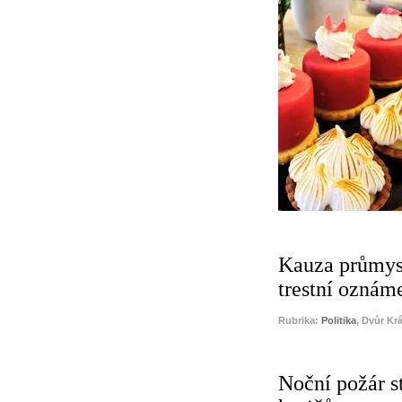
Kauza průmysl
trestní oznám
Rubrika:
Politika
, Dvůr Kr
Noční požár s