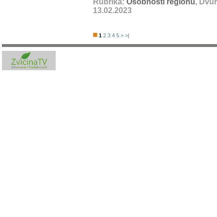
Rubrika:
Osobnosti regionu
, Dvů
13.02.2023
1
2
3
4
5
>
>|