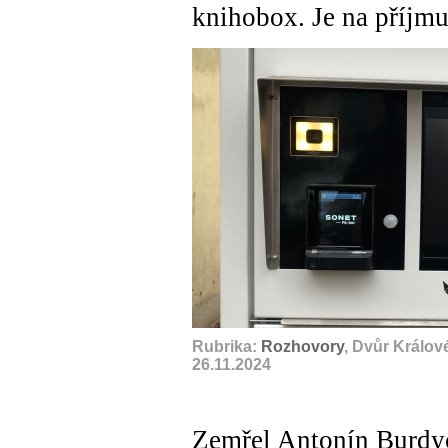
knihobox. Je na příjmu
Rubrika:
Rozhovory
, Dvůr Králov
26.11.2024
Zemřel Antonín Burdy