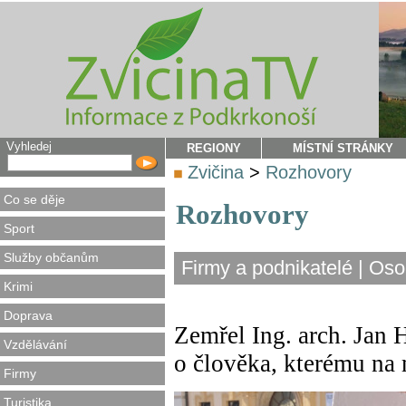
Vyhledej
REGIONY
MÍSTNÍ STRÁNKY
Zvičina
>
Rozhovory
Co se děje
Rozhovory
Sport
Služby občanům
Firmy a podnikatelé
|
Oso
Krimi
Doprava
Zemřel Ing. arch. Jan 
Vzdělávání
o člověka, kterému na 
Firmy
Turistika