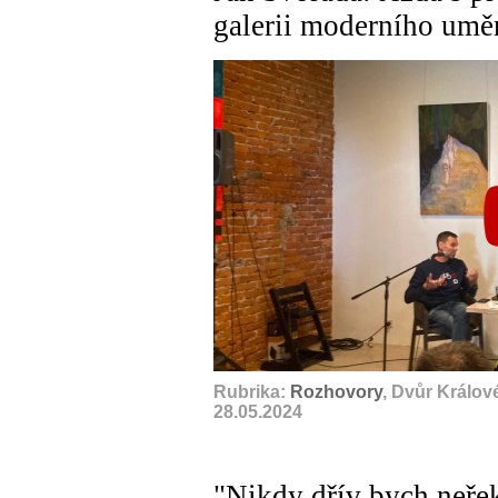
galerii moderního umě
Rubrika:
Rozhovory
, Dvůr Králov
28.05.2024
"Nikdy dřív bych neřek