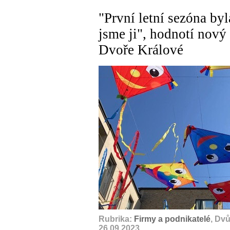
"První letní sezóna byl
jsme ji", hodnotí nový
Dvoře Králové
Rubrika:
Firmy a podnikatelé
, Dv
26.09.2023