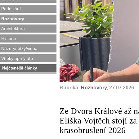
Podnikání
Rozhovory
Architektura
Historie
Názory/fotky/videa
Vtípky apríly atp.
Nejčtenější články
Rubrika:
Rozhovory
, 27.07.2026
Ze Dvora Králové až na
Eliška Vojtěch stojí z
krasobruslení 2026