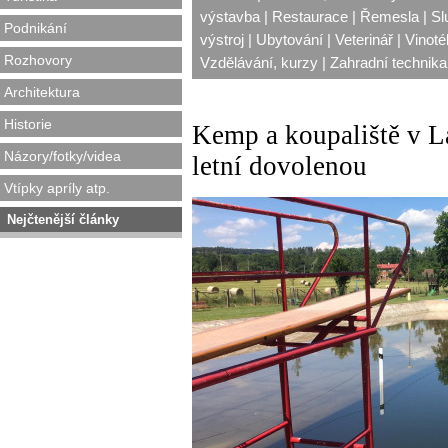
výstavba
|
Restaurace
|
Řemesla
|
Sl
Podnikání
výstroj
|
Ubytování
|
Veterinář
|
Vinoté
Rozhovory
Vzdělávání, kurzy
|
Zahradní technika,
Architektura
Historie
Kemp a koupaliště v La
Názory/fotky/videa
letní dovolenou
Vtípky apríly atp.
Nejčtenější články