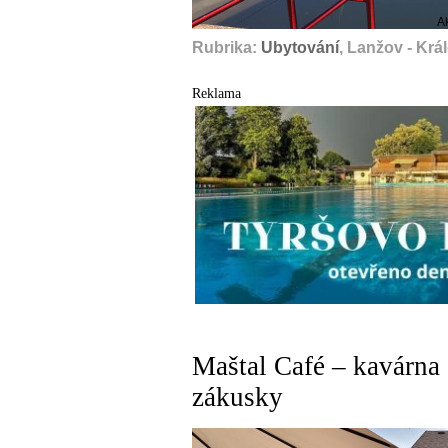
A
Rubrika:
Ubytování
, Lanžov - Kr
Reklama
Maštal Café – kavárna
zákusky