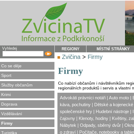
Vyhledej
REGIONY
MÍSTNÍ STRÁNKY
Zvičina
>
Firmy
Co se děje
Firmy
Sport
Co nabízí občanům i návštěvníkům reg
Služby občanům
regionálních produktů i servis a vlastní 
Krimi
Advokáti právníci notáři
|
Auto moto
|
Doprava
káva, pochutiny
|
Dětské a kojenecké 
společenské hry
|
Hudební nástroje
|
Vzdělávání
čajovny
|
Klenoty, hodiny
|
Květiny, za
Firmy
Nábytek
|
Odpady, sběrný dvůr
|
Okna
o zdraví
|
Počítače, notebooky a table
Turistika