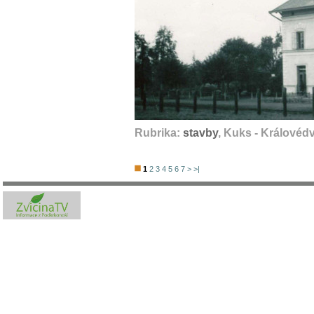
Rubrika:
stavby
, Kuks - Královéd
1
2
3
4
5
6
7
>
>|