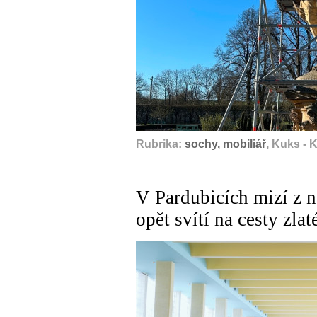
Rubrika:
sochy, mobiliář
, Kuks - 
V Pardubicích mizí z n
opět svítí na cesty zla