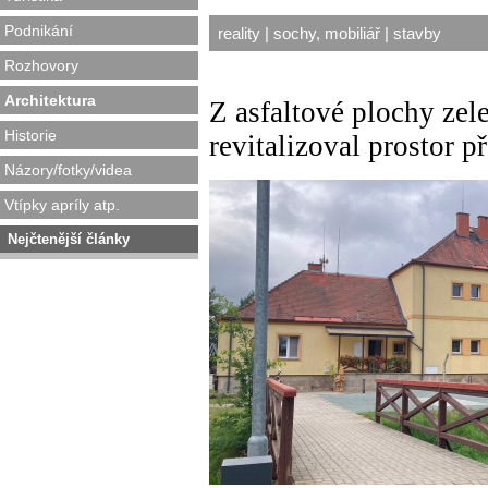
Podnikání
reality
|
sochy, mobiliář
|
stavby
Rozhovory
Architektura
Z asfaltové plochy zel
Historie
revitalizoval prostor 
Názory/fotky/videa
Vtípky apríly atp.
Nejčtenější články