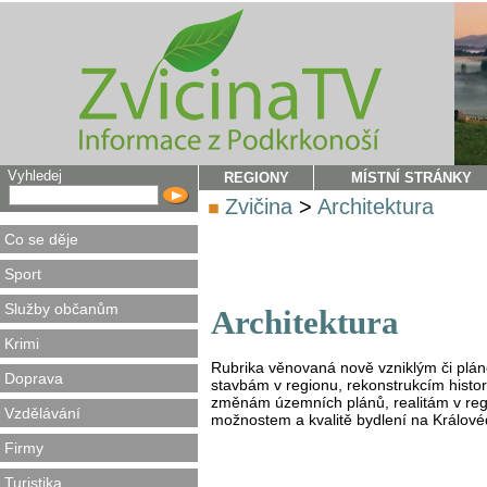
Vyhledej
REGIONY
MÍSTNÍ STRÁNKY
Zvičina
>
Architektura
Co se děje
Sport
Služby občanům
Architektura
Krimi
Rubrika věnovaná nově vzniklým či pl
Doprava
stavbám v regionu, rekonstrukcím histo
změnám územních plánů, realitám v reg
Vzdělávání
možnostem a kvalitě bydlení na Králové
Firmy
Turistika