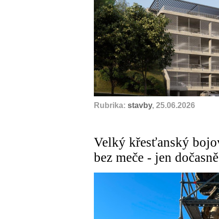
Rubrika:
stavby
, 25.06.2026
Velký křesťanský bojo
bez meče - jen dočasně