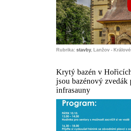
Rubrika:
stavby
, Lanžov - Králov
Krytý bazén v Hořicích
jsou bazénový zvedák 
infrasauny