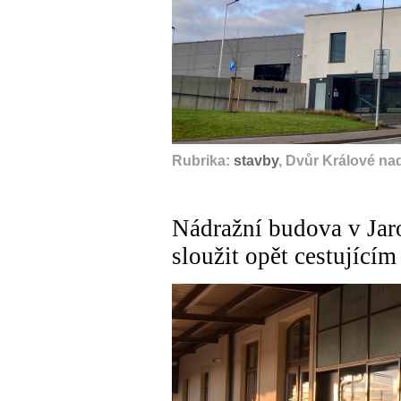
Rubrika:
stavby
, Dvůr Králové na
Nádražní budova v Jaro
sloužit opět cestujícím