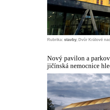
Rubrika:
stavby
, Dvůr Králové na
Nový pavilon a parkov
jičínská nemocnice hle