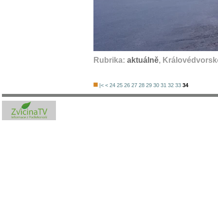
Rubrika:
aktuálně
, Královédvorsk
|<
<
24
25
26
27
28
29
30
31
32
33
34