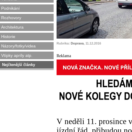
Podnikání
Rozhovory
Architektura
Historie
Rubrika:
Doprava
, 11.12.2016
Názory/fotky/videa
Vtípky apríly atp.
Reklama
Nejčtenější články
V neděli 11. prosince 
jízdní řád, přibudou n