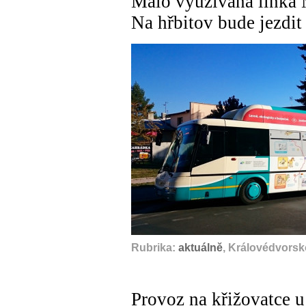
Málo využívaná linka 
Na hřbitov bude jezdit 
Rubrika:
aktuálně
, Královédvorsk
Provoz na křižovatce u