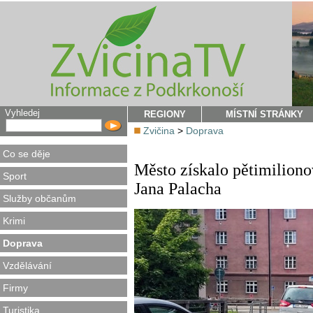
Vyhledej
REGIONY
MÍSTNÍ STRÁNKY
Zvičina
>
Doprava
Co se děje
Město získalo pětimilion
Sport
Jana Palacha
Služby občanům
Krimi
Doprava
Vzdělávání
Firmy
Turistika