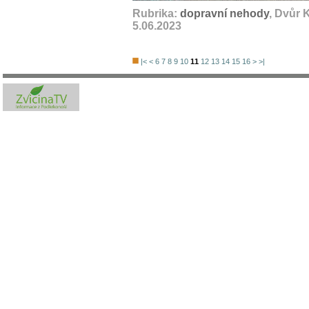
Rubrika:
dopravní nehody
, Dvůr 
5.06.2023
|<
<
6
7
8
9
10
11
12
13
14
15
16
>
>|