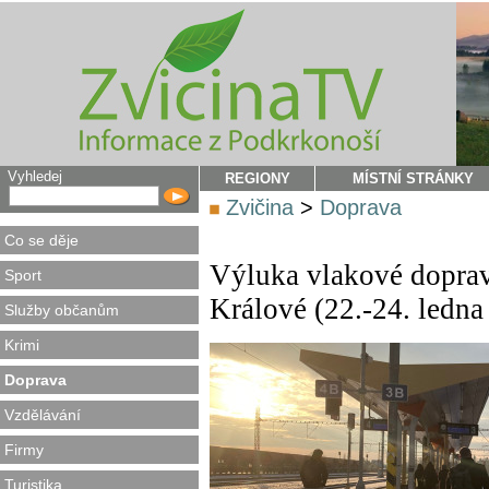
Vyhledej
REGIONY
MÍSTNÍ STRÁNKY
Zvičina
>
Doprava
Co se děje
Výluka vlakové doprav
Sport
Králové (22.-24. ledna
Služby občanům
Krimi
Doprava
Vzdělávání
Firmy
Turistika