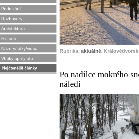
Podnikání
Rozhovory
Architektura
Historie
Názory/fotky/videa
Rubrika:
aktuálně
, Královédvorsk
Vtípky apríly atp.
Nejčtenější články
Po nadílce mokrého sně
náledí