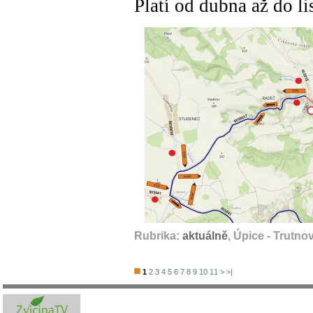
Platí od dubna až do l
Rubrika:
aktuálně
, Úpice - Trutno
1
2
3
4
5
6
7
8
9
10
11
>
>|