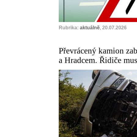
Rubrika:
aktuálně
, 20.07.2026
Převrácený kamion zab
a Hradcem. Řidiče muse