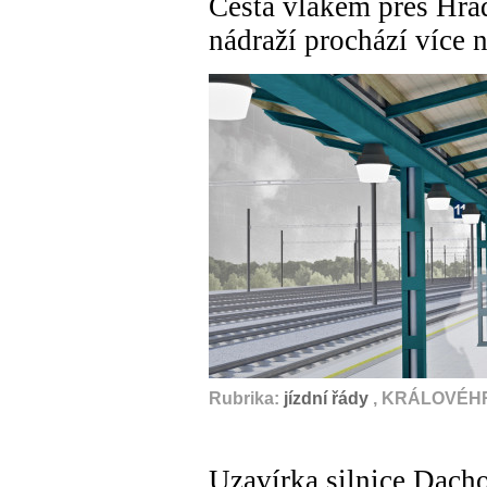
Cesta vlakem přes Hra
nádraží prochází více n
Rubrika:
jízdní řády
, KRÁLOVÉHR
Uzavírka silnice Dacho