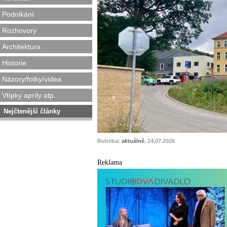
Podnikání
Rozhovory
Architektura
Historie
Názory/fotky/videa
Vtípky apríly atp.
Nejčtenější články
Rubrika:
aktuálně
, 24.07.2026
Reklama