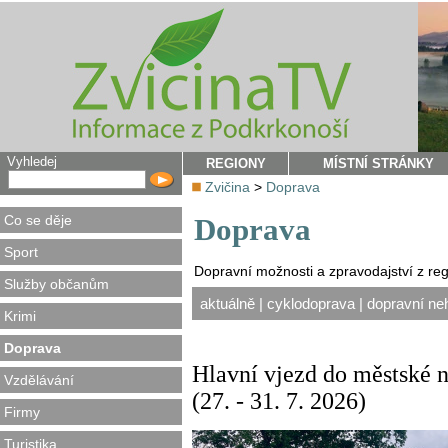
Vyhledej
REGIONY
MÍSTNÍ STRÁNKY
Zvičina
>
Doprava
Co se děje
Doprava
Sport
Dopravní možnosti a zpravodajství z reg
Služby občanům
aktuálně
|
cyklodoprava
|
dopravní ne
Krimi
Doprava
Hlavní vjezd do městské 
Vzdělávání
(27. - 31. 7. 2026)
Firmy
Turistika