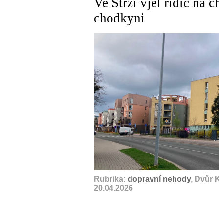
Ve Strži vjel řidič na 
chodkyni
Rubrika:
dopravní nehody
, Dvůr 
20.04.2026