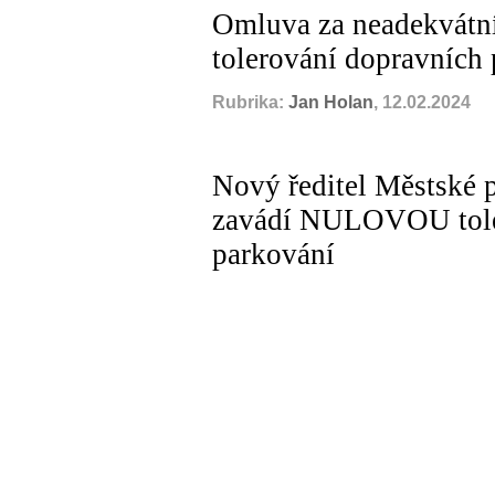
Omluva za neadekvátn
tolerování dopravních
Rubrika:
Jan Holan
, 12.02.2024
Nový ředitel Městské 
zavádí NULOVOU toler
parkování