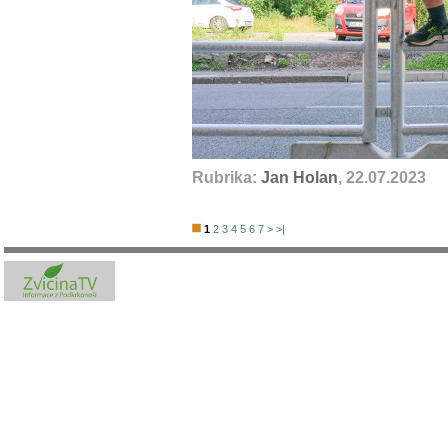
Rubrika:
Jan Holan
, 22.07.2023
1
2
3
4
5
6
7
>
>|