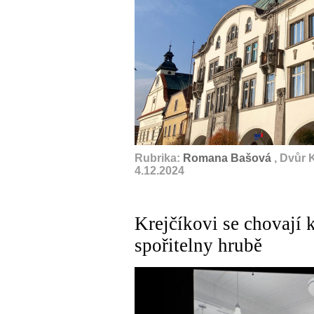
Rubrika:
Romana Bašová
, Dvůr 
4.12.2024
Krejčíkovi se chovají 
spořitelny hrubě