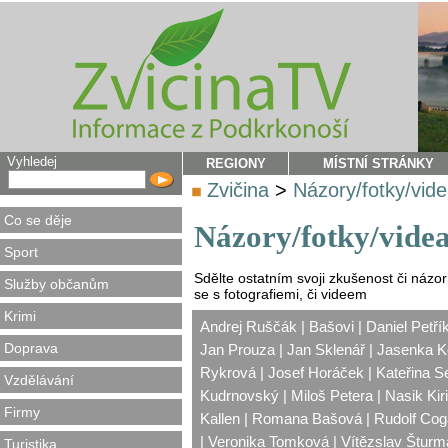
Vyhledej
REGIONY
MÍSTNÍ STRÁNKY
Zvičina
>
Názory/fotky/vid
Co se děje
Názory/fotky/vide
Sport
Sdělte ostatním svoji zkušenost či názo
Služby občanům
se s fotografiemi, či videem
Krimi
Andrej Ruščák
|
Bašovi
|
Daniel Petří
Doprava
Jan Prouza
|
Jan Sklenář
|
Jasenka K
Rykrová
|
Josef Horáček
|
Kateřina S
Vzdělávání
Kudrnovský
|
Miloš Petera
|
Nasik Kir
Firmy
Kallen
|
Romana Bašová
|
Rudolf Co
|
Veronika Tomková
|
Vítězslav Šturm
Turistika