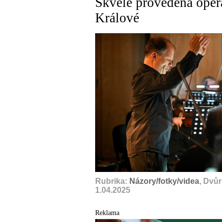
Skvěle provedená oper
Králové
Rubrika:
Názory/fotky/videa
, Dvů
1.04.2025
Reklama