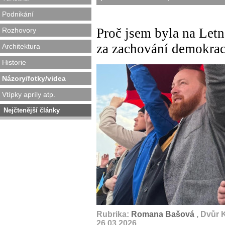
Podnikání
Proč jsem byla na Letn
Rozhovory
za zachování demokrac
Architektura
Historie
Názory/fotky/videa
Vtípky apríly atp.
Nejčtenější články
Rubrika:
Romana Bašová
, Dvůr 
26.03.2026