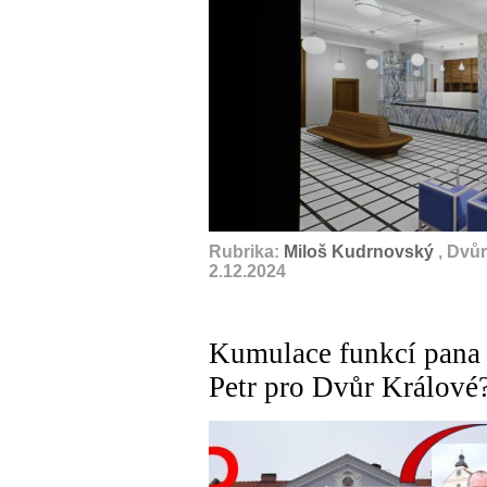
Rubrika:
Miloš Kudrnovský
, Dvů
2.12.2024
Kumulace funkcí pana s
Petr pro Dvůr Králové?