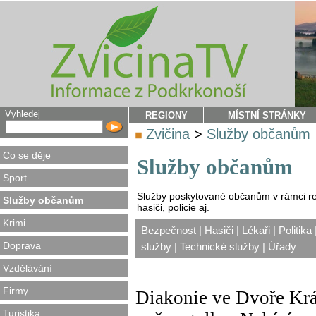
Vyhledej
REGIONY
MÍSTNÍ STRÁNKY
Zvičina
>
Služby občanům
Co se děje
Služby občanům
Sport
Služby poskytované občanům v rámci reg
Služby občanům
hasiči, policie aj.
Krimi
Bezpečnost
|
Hasiči
|
Lékaři
|
Politika
Doprava
služby
|
Technické služby
|
Úřady
Vzdělávání
Firmy
Diakonie ve Dvoře Krá
Turistika