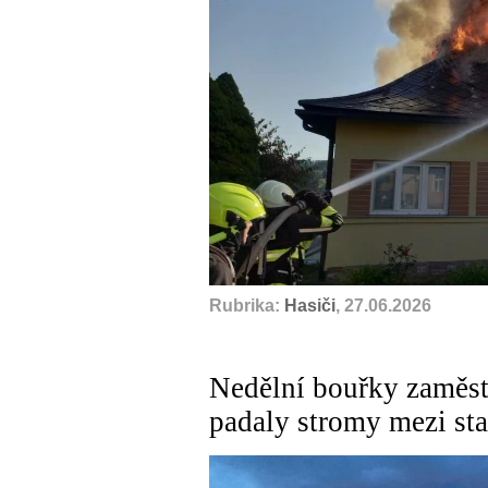
Rubrika:
Hasiči
, 27.06.2026
Nedělní bouřky zaměst
padaly stromy mezi st