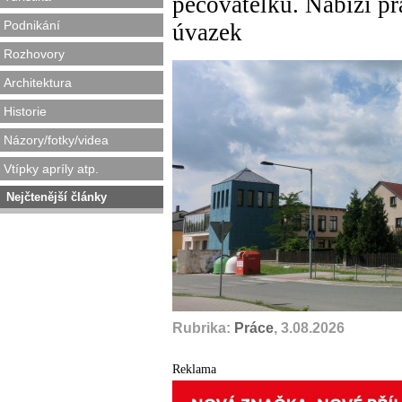
pečovatelku. Nabízí pr
Podnikání
úvazek
Rozhovory
Architektura
Historie
Názory/fotky/videa
Vtípky apríly atp.
Nejčtenější články
Rubrika:
Práce
, 3.08.2026
Reklama