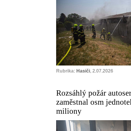
Rubrika:
Hasiči
, 2.07.2026
Rozsáhlý požár autose
zaměstnal osm jednotek
miliony