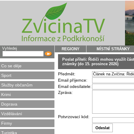
Vyhledej
REGIONY
MÍSTNÍ STRÁNKY
Poslat příteli: Řidiči mohou využít čá
známky (do 15. prosince 2026)
Co se děje
Předmět:
Sport
Email příjemce:
Služby občanům
Email odesílatele:
Zpráva:
Krimi
Doprava
Vzdělávání
Potvrzovací kód:
Firmy
Turistika