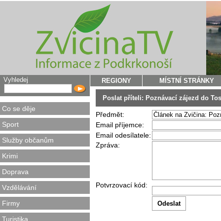
Vyhledej
REGIONY
MÍSTNÍ STRÁNKY
Poslat příteli: Poznávací zájezd do T
Co se děje
Předmět:
Sport
Email příjemce:
Email odesílatele:
Služby občanům
Zpráva:
Krimi
Doprava
Potvrzovací kód:
Vzdělávání
Firmy
Turistika