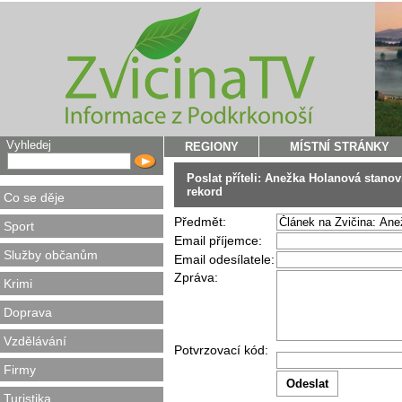
Vyhledej
REGIONY
MÍSTNÍ STRÁNKY
Poslat příteli: Anežka Holanová stano
rekord
Co se děje
Předmět:
Sport
Email příjemce:
Služby občanům
Email odesílatele:
Zpráva:
Krimi
Doprava
Vzdělávání
Potvrzovací kód:
Firmy
Turistika