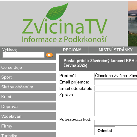
Vyhledej
REGIONY
MÍSTNÍ STRÁNKY
Poslat příteli: Závěrečný koncert KPH
června 2026)
Co se děje
Předmět:
Sport
Email příjemce:
Služby občanům
Email odesílatele:
Zpráva:
Krimi
Doprava
Vzdělávání
Potvrzovací kód:
Firmy
Turistika