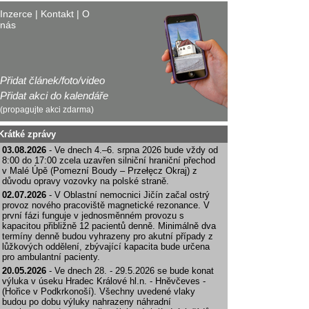
Inzerce
|
Kontakt
|
O
nás
Přidat článek/foto/video
Přidat akci do kalendáře
(propagujte akci zdarma)
Krátké zprávy
03.08.2026
- Ve dnech 4.–6. srpna 2026 bude vždy od
8:00 do 17:00 zcela uzavřen silniční hraniční přechod
v Malé Úpě (Pomezní Boudy – Przełęcz Okraj) z
důvodu opravy vozovky na polské straně.
02.07.2026
- V Oblastní nemocnici Jičín začal ostrý
provoz nového pracoviště magnetické rezonance. V
první fázi funguje v jednosměnném provozu s
kapacitou přibližně 12 pacientů denně. Minimálně dva
termíny denně budou vyhrazeny pro akutní případy z
lůžkových oddělení, zbývající kapacita bude určena
pro ambulantní pacienty.
20.05.2026
- Ve dnech 28. - 29.5.2026 se bude konat
výluka v úseku Hradec Králové hl.n. - Hněvčeves -
(Hořice v Podkrkonoší). Všechny uvedené vlaky
budou po dobu výluky nahrazeny náhradní