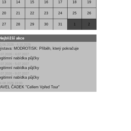
13
14
15
16
17
18
19
20
21
22
23
24
25
26
27
28
29
30
31
1
2
Nejbližší akce
0.06.2026 - 4.10.2026
ýstava: MODROTISK: Příběh, který pokračuje
.07.2026 - 4.07.2027
egitimní nabídka půjčky
.07.2026 - 5.07.2027
egitimní nabídka půjčky
.07.2026 - 9.07.2027
egitimní nabídka půjčky
4.08.2026 19:00
AVEL ČADEK "Cellem Vpřed Tour"