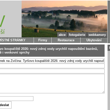
akce
fotogalerie
webkamery
MÍSTNÍ STRÁNKY
Firmy
Restaurace
Ubytování
šovo koupaliště 2026: nový zdroj vody urychlil napouštění bazénů,
tě i venkovní sprchy