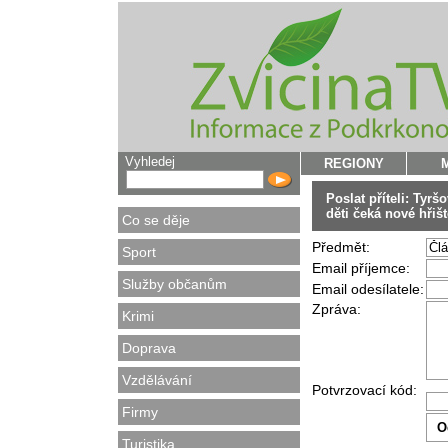
Vyhledej
REGIONY
Poslat příteli: Tyr
děti čeká nové hřiš
Co se děje
Předmět:
Sport
Email příjemce:
Služby občanům
Email odesílatele:
Zpráva:
Krimi
Doprava
Vzdělávání
Potvrzovací kód:
Firmy
Turistika