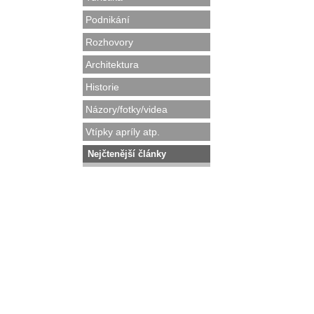
Podnikání
Rozhovory
Architektura
Historie
Názory/fotky/videa
Vtípky apríly atp.
Nejčtenější články