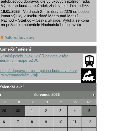
autobusovou dopravou dle výlukových jízdních řádů.
Výluka se koná na požadek zhotovitele dálnice D35.
19.05.2026
- Ve dnech 2. - 5. června 2026 se budou
konat výluky v úseku Nové Město nad Metují –
Náchod – Starkoč – Česká Skalice. Výluka se koná
na požadek zhotovitele Náchodského obchvatu.
Další krátké zprávy
Komerční sdělení
ktuální polohu vlaků v ČR najdete v této
nteraktivní mapě SŽDC
eřejná doprava online - poloha busu a vlaku v
rálovéhradeckém kraji
Kalendář akcí
červenec 2026
Po
Út
St
Čt
Pá
So
Ne
29
30
1
2
3
4
5
6
7
8
9
10
11
12