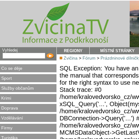
Vyhledej
REGIONY
MÍSTNÍ STRÁNKY
Zvičina
>
Fórum
>
Prázdninové dílničk
SQL Exception: You have an 
Co se děje
the manual that corresponds
Sport
for the right syntax to use 
Služby občanům
Stack trace: #0
/home/kralovedvorsko_cz/ww
Krimi
xSQL_Query('...', Object(mys
Doprava
/home/kralovedvorsko_cz/w
DBConnection->Query('...') 
Vzdělávání
/home/kralovedvorsko_cz/ww
Firmy
MCMSDataObject->GetLastVi
Turistika