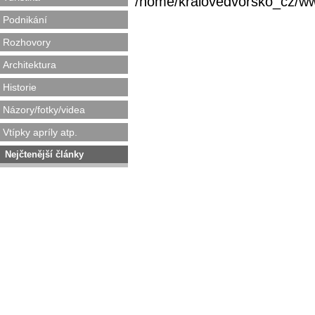
/home/kralovedvorsko_cz/www/
Podnikání
Rozhovory
Architektura
Historie
Názory/fotky/videa
Vtípky apríly atp.
Nejčtenější články