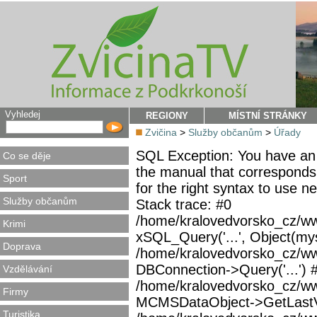
Vyhledej
REGIONY
MÍSTNÍ STRÁNKY
Zvičina
>
Služby občanům
>
Úřady
SQL Exception: You have an 
Co se děje
the manual that corresponds
Sport
for the right syntax to use 
Služby občanům
Stack trace: #0
/home/kralovedvorsko_cz/ww
Krimi
xSQL_Query('...', Object(mys
Doprava
/home/kralovedvorsko_cz/w
DBConnection->Query('...') 
Vzdělávání
/home/kralovedvorsko_cz/ww
Firmy
MCMSDataObject->GetLastVi
Turistika