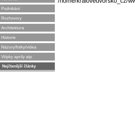
/home/kralovedvorsko_cz/www/
Podnikání
Rozhovory
Architektura
Historie
Názory/fotky/videa
Vtípky apríly atp.
Nejčtenější články