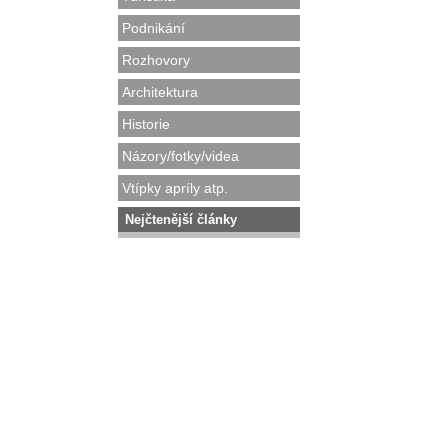
Podnikání
Rozhovory
Architektura
Historie
Názory/fotky/videa
Vtípky apríly atp.
Nejčtenější články