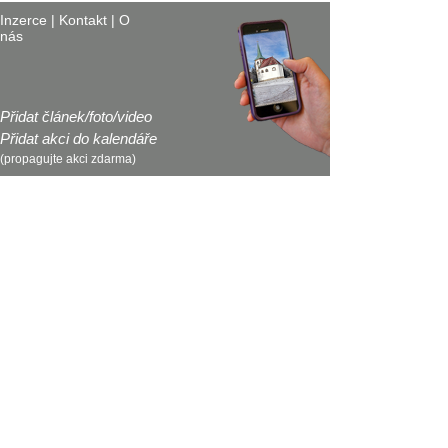
Inzerce
|
Kontakt
|
O
nás
Přidat článek/foto/video
Přidat akci do kalendáře
(propagujte akci zdarma)