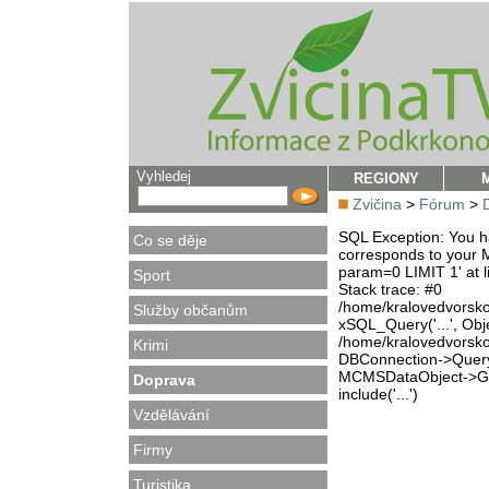
Vyhledej
REGIONY
Zvičina
>
Fórum
>
SQL Exception: You ha
Co se děje
corresponds to your M
param=0 LIMIT 1' at l
Sport
Stack trace: #0
/home/kralovedvorsk
Služby občanům
xSQL_Query('...', Obj
/home/kralovedvorsk
Krimi
DBConnection->Query(
MCMSDataObject->Get
Doprava
include('...')
Vzdělávání
Firmy
Turistika