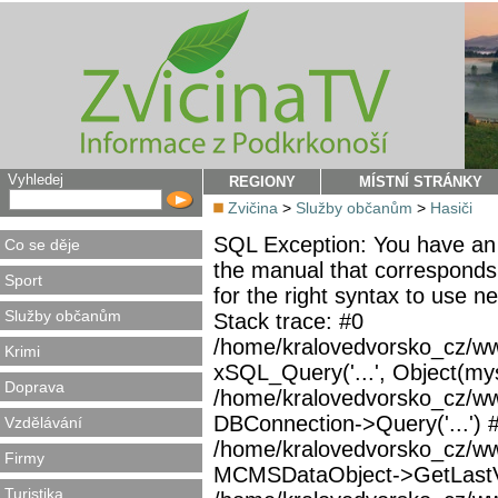
Vyhledej
REGIONY
MÍSTNÍ STRÁNKY
Zvičina
>
Služby občanům
>
Hasiči
SQL Exception: You have an 
Co se děje
the manual that corresponds
Sport
for the right syntax to use 
Služby občanům
Stack trace: #0
/home/kralovedvorsko_cz/ww
Krimi
xSQL_Query('...', Object(mys
Doprava
/home/kralovedvorsko_cz/w
DBConnection->Query('...') 
Vzdělávání
/home/kralovedvorsko_cz/ww
Firmy
MCMSDataObject->GetLastVi
Turistika