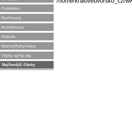
/home/kralovedvorsko_cz/www/
Podnikání
Rozhovory
Architektura
Historie
Názory/fotky/videa
Vtípky apríly atp.
Nejčtenější články