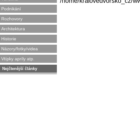
/home/kralovedvorsko_cz/www/
Podnikání
Rozhovory
Architektura
Historie
Názory/fotky/videa
Vtípky apríly atp.
Nejčtenější články