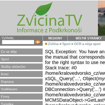
Vyhledej
REGIONY
MÍSTNÍ STRÁNKY
Zvičina
>
Sport
>
OCR a ninja sport
SQL Exception: You have an 
Co se děje
the manual that corresponds
Sport
for the right syntax to use 
Služby občanům
Stack trace: #0
/home/kralovedvorsko_cz/ww
Krimi
xSQL_Query('...', Object(mys
Doprava
/home/kralovedvorsko_cz/w
DBConnection->Query('...') 
Vzdělávání
/home/kralovedvorsko_cz/ww
Firmy
MCMSDataObject->GetLastVi
Turistika