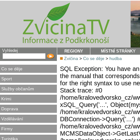
Vyhledej
REGIONY
MÍSTNÍ STRÁNKY
Zvičina
>
Co se děje
>
hudba
SQL Exception: You have an 
Co se děje
the manual that corresponds
Sport
for the right syntax to use 
Služby občanům
Stack trace: #0
/home/kralovedvorsko_cz/ww
Krimi
xSQL_Query('...', Object(mys
Doprava
/home/kralovedvorsko_cz/w
DBConnection->Query('...') 
Vzdělávání
/home/kralovedvorsko_cz/ww
Firmy
MCMSDataObject->GetLastVi
Turistika