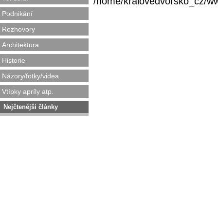
/home/kralovedvorsko_cz/www/
Podnikání
Rozhovory
Architektura
Historie
Názory/fotky/videa
Vtípky apríly atp.
Nejčtenější články