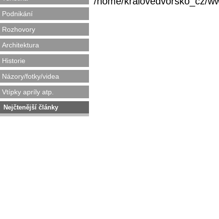
/home/kralovedvorsko_cz/www/
Podnikání
Rozhovory
Architektura
Historie
Názory/fotky/videa
Vtípky apríly atp.
Nejčtenější články