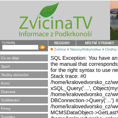
Vyhledej
REGIONY
MÍSTNÍ STRÁNKY
Zvičina
>
Názory/fotky/videa
>
Ondřej 
SQL Exception: You have an 
Co se děje
the manual that corresponds
Sport
for the right syntax to use 
Služby občanům
Stack trace: #0
/home/kralovedvorsko_cz/ww
Krimi
xSQL_Query('...', Object(mys
Doprava
/home/kralovedvorsko_cz/w
DBConnection->Query('...') 
Vzdělávání
/home/kralovedvorsko_cz/ww
Firmy
MCMSDataObject->GetLastVi
Turistika