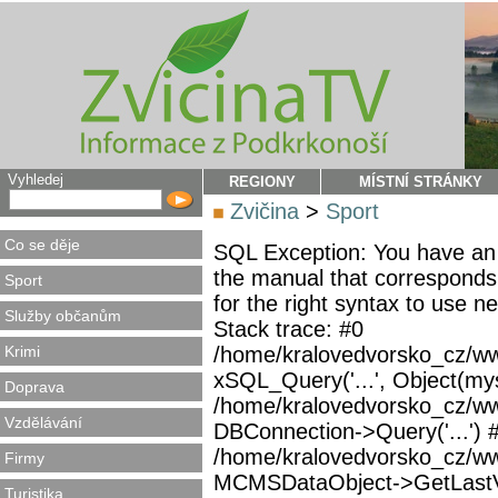
Vyhledej
REGIONY
MÍSTNÍ STRÁNKY
Zvičina
>
Sport
Co se děje
SQL Exception: You have an 
the manual that corresponds
Sport
for the right syntax to use 
Služby občanům
Stack trace: #0
Krimi
/home/kralovedvorsko_cz/ww
xSQL_Query('...', Object(mys
Doprava
/home/kralovedvorsko_cz/w
Vzdělávání
DBConnection->Query('...') 
/home/kralovedvorsko_cz/ww
Firmy
MCMSDataObject->GetLastVi
Turistika