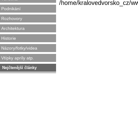
/home/kralovedvorsko_cz/www/
Podnikání
Rozhovory
Architektura
Historie
Názory/fotky/videa
Vtípky apríly atp.
Nejčtenější články