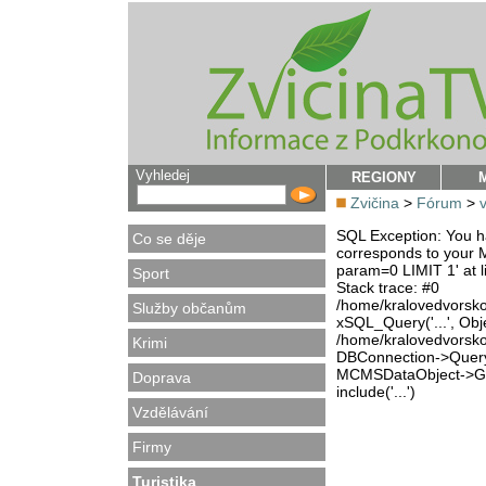
Vyhledej
REGIONY
Zvičina
>
Fórum
>
SQL Exception: You ha
Co se děje
corresponds to your M
param=0 LIMIT 1' at l
Sport
Stack trace: #0
/home/kralovedvorsk
Služby občanům
xSQL_Query('...', Obj
/home/kralovedvorsk
Krimi
DBConnection->Query(
MCMSDataObject->Get
Doprava
include('...')
Vzdělávání
Firmy
Turistika