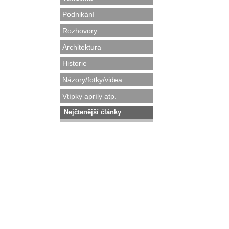
Podnikání
Rozhovory
Architektura
Historie
Názory/fotky/videa
Vtípky apríly atp.
Nejčtenější články