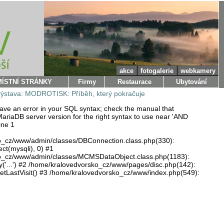
akce
fotogalerie
webkamery
MÍSTNÍ STRÁNKY
Firmy
Restaurace
Ubytování
výstava: MODROTISK: Příběh, který pokračuje
ve an error in your SQL syntax; check the manual that
ariaDB server version for the right syntax to use near 'AND
ine 1
o_cz/www/admin/classes/DBConnection.class.php(330):
ect(mysqli), 0) #1
o_cz/www/admin/classes/MCMSDataObject.class.php(1183):
'...') #2 /home/kralovedvorsko_cz/www/pages/disc.php(142):
LastVisit() #3 /home/kralovedvorsko_cz/www/index.php(549):