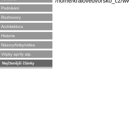
/home/kralovedvorsko_cz/www/
Podnikání
Rozhovory
Architektura
Historie
Názory/fotky/videa
Vtípky apríly atp.
Nejčtenější články