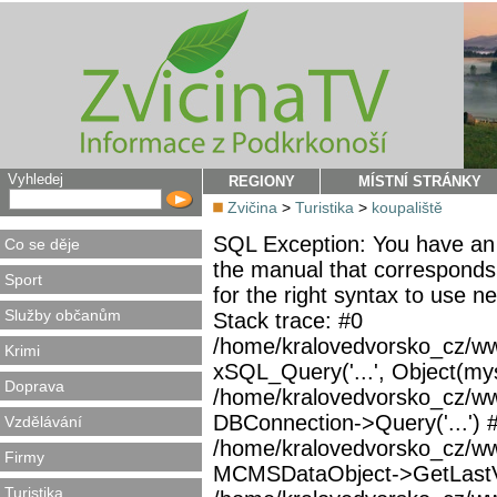
Vyhledej
REGIONY
MÍSTNÍ STRÁNKY
Zvičina
>
Turistika
>
koupaliště
SQL Exception: You have an 
Co se děje
the manual that corresponds
Sport
for the right syntax to use 
Služby občanům
Stack trace: #0
/home/kralovedvorsko_cz/ww
Krimi
xSQL_Query('...', Object(mys
Doprava
/home/kralovedvorsko_cz/w
DBConnection->Query('...') 
Vzdělávání
/home/kralovedvorsko_cz/ww
Firmy
MCMSDataObject->GetLastVi
Turistika