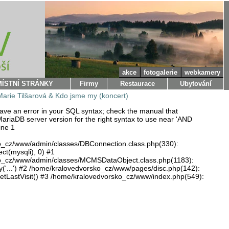
akce
fotogalerie
webkamery
MÍSTNÍ STRÁNKY
Firmy
Restaurace
Ubytování
Marie Tilšarová & Kdo jsme my (koncert)
ve an error in your SQL syntax; check the manual that
ariaDB server version for the right syntax to use near 'AND
ine 1
o_cz/www/admin/classes/DBConnection.class.php(330):
ect(mysqli), 0) #1
o_cz/www/admin/classes/MCMSDataObject.class.php(1183):
'...') #2 /home/kralovedvorsko_cz/www/pages/disc.php(142):
LastVisit() #3 /home/kralovedvorsko_cz/www/index.php(549):