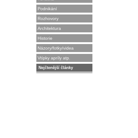
Podnikání
Rozhovory
Architektura
Historie
Názory/fotky/videa
Vtípky apríly atp.
Nejčtenější články