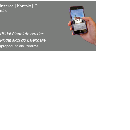
Inzerce
|
Kontakt
|
O
nás
Přidat článek/foto/video
Přidat akci do kalendáře
(propagujte akci zdarma)