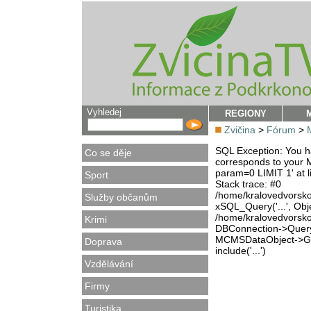
Vyhledej
REGIONY
Zvičina
>
Fórum
>
SQL Exception: You ha
Co se děje
corresponds to your M
param=0 LIMIT 1' at l
Sport
Stack trace: #0
/home/kralovedvorsk
Služby občanům
xSQL_Query('...', Obj
/home/kralovedvorsk
Krimi
DBConnection->Query(
MCMSDataObject->Get
Doprava
include('...')
Vzdělávání
Firmy
Turistika