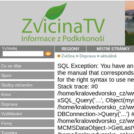
Vyhledej
REGIONY
MÍSTNÍ STRÁNKY
Zvičina
>
Doprava
>
aktuálně
SQL Exception: You have an 
Co se děje
the manual that corresponds
Sport
for the right syntax to use 
Služby občanům
Stack trace: #0
/home/kralovedvorsko_cz/ww
Krimi
xSQL_Query('...', Object(mys
Doprava
/home/kralovedvorsko_cz/w
DBConnection->Query('...') 
Vzdělávání
/home/kralovedvorsko_cz/ww
Firmy
MCMSDataObject->GetLastVi
Turistika