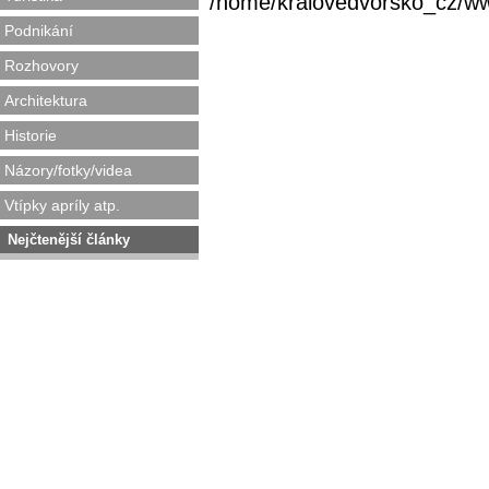
/home/kralovedvorsko_cz/www/
Podnikání
Rozhovory
Architektura
Historie
Názory/fotky/videa
Vtípky apríly atp.
Nejčtenější články