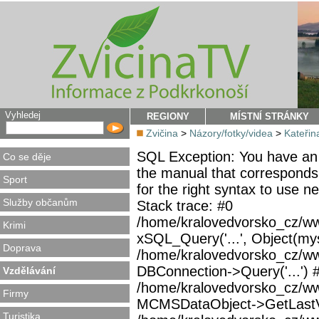
Vyhledej
REGIONY
MÍSTNÍ STRÁNKY
Zvičina
>
Názory/fotky/videa
>
Kateřin
SQL Exception: You have an 
Co se děje
the manual that corresponds
Sport
for the right syntax to use 
Služby občanům
Stack trace: #0
/home/kralovedvorsko_cz/ww
Krimi
xSQL_Query('...', Object(mys
Doprava
/home/kralovedvorsko_cz/w
DBConnection->Query('...') 
Vzdělávání
/home/kralovedvorsko_cz/ww
Firmy
MCMSDataObject->GetLastVi
Turistika