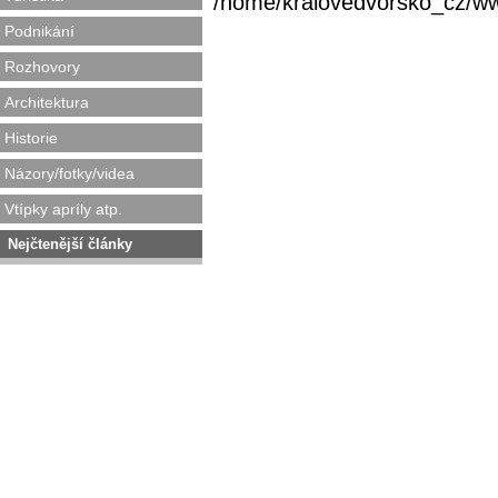
/home/kralovedvorsko_cz/www/
Podnikání
Rozhovory
Architektura
Historie
Názory/fotky/videa
Vtípky apríly atp.
Nejčtenější články