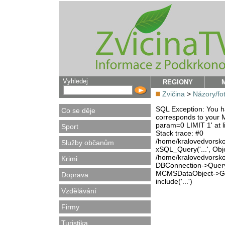
Vyhledej
REGIONY
Zvičina
>
Názory/fo
SQL Exception: You ha
Co se děje
corresponds to your M
param=0 LIMIT 1' at l
Sport
Stack trace: #0
/home/kralovedvorsk
Služby občanům
xSQL_Query('...', Obj
/home/kralovedvorsk
Krimi
DBConnection->Query(
MCMSDataObject->Get
Doprava
include('...')
Vzdělávání
Firmy
Turistika