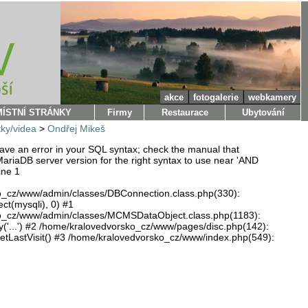
akce
fotogalerie
webkamery
MÍSTNÍ STRÁNKY
Firmy
Restaurace
Ubytování
tky/videa
>
Ondřej Mikeš
ve an error in your SQL syntax; check the manual that
ariaDB server version for the right syntax to use near 'AND
ine 1
o_cz/www/admin/classes/DBConnection.class.php(330):
ect(mysqli), 0) #1
o_cz/www/admin/classes/MCMSDataObject.class.php(1183):
'...') #2 /home/kralovedvorsko_cz/www/pages/disc.php(142):
LastVisit() #3 /home/kralovedvorsko_cz/www/index.php(549):