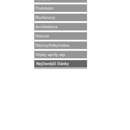
Podnikání
Rozhovory
Architektura
Historie
Názory/fotky/videa
Vtípky apríly atp.
Nejčtenější články