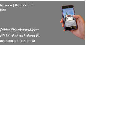
Inzerce
|
Kontakt
|
O
nás
Přidat článek/foto/video
Přidat akci do kalendáře
(propagujte akci zdarma)