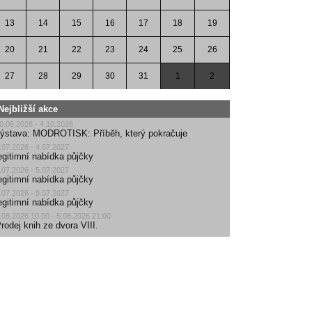
13
14
15
16
17
18
19
20
21
22
23
24
25
26
27
28
29
30
31
1
2
Nejbližší akce
0.06.2026 - 4.10.2026
ýstava: MODROTISK: Příběh, který pokračuje
.07.2026 - 4.07.2027
egitimní nabídka půjčky
.07.2026 - 5.07.2027
egitimní nabídka půjčky
.07.2026 - 9.07.2027
egitimní nabídka půjčky
.08.2026 10:00 - 5.08.2026 21:00
rodej knih ze dvora VIII.