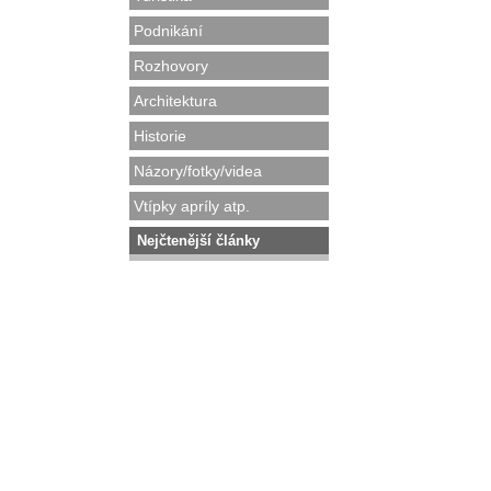
Podnikání
Rozhovory
Architektura
Historie
Názory/fotky/videa
Vtípky apríly atp.
Nejčtenější články