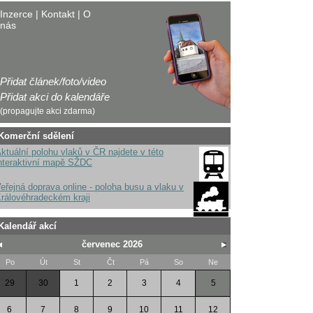
Inzerce
|
Kontakt
|
O
nás
Přidat článek/foto/video
Přidat akci do kalendáře
(propagujte akci zdarma)
Komerční sdělení
ktuální polohu vlaků v ČR najdete v této
nteraktivní mapě SŽDC
eřejná doprava online - poloha busu a vlaku v
rálovéhradeckém kraji
Kalendář akcí
červenec 2026
Po
Út
St
Čt
Pá
So
Ne
29
30
1
2
3
4
5
6
7
8
9
10
11
12