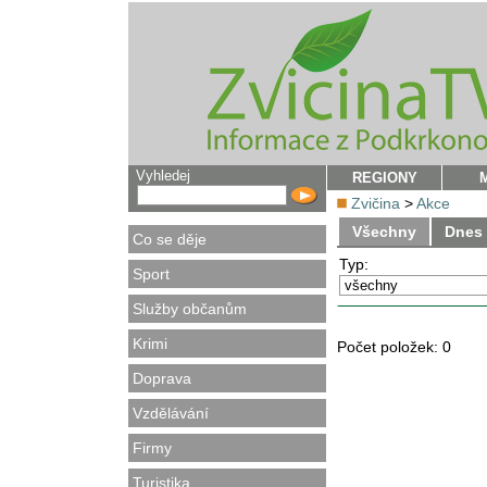
Vyhledej
REGIONY
Zvičina
>
Akce
Všechny
Dnes
Co se děje
Typ:
Sport
Služby občanům
Krimi
Počet položek:
0
Doprava
Vzdělávání
Firmy
Turistika