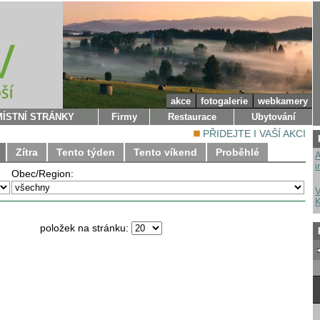
akce
fotogalerie
webkamery
MÍSTNÍ STRÁNKY
Firmy
Restaurace
Ubytování
PŘIDEJTE I VAŠÍ AKCI
Zítra
Tento týden
Tento víkend
Proběhlé
A
i
Obec/Region:
V
K
položek na stránku: