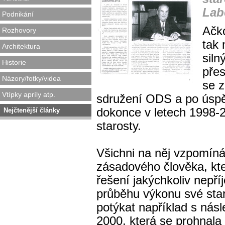
Lab
Podnikání
Ačko
Rozhovory
tak 
Architektura
siln
Historie
pře
Názory/fotky/videa
se z
Vtípky apríly atp.
sdružení ODS a po úspě
dokonce v letech 1998-2
Nejčtenější články
starosty.
Všichni na něj vzpomíná
zásadového člověka, kte
řešení jakýchkoliv nepří
průběhu výkonu své sta
potýkat například s násl
2000, která se prohnal