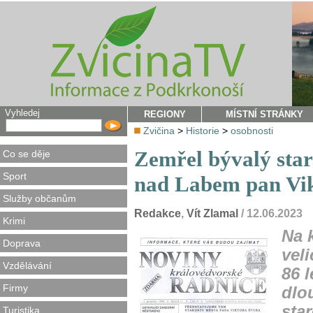
Vyhledej
REGIONY
MÍSTNÍ STRÁNKY
Zvičina
>
Historie
>
osobnosti
Zemřel bývalý sta
Co se děje
Sport
nad Labem pan Vi
Služby občanům
Redakce
,
Vít Zlamal
/ 12.06.2023
Krimi
Na 
Doprava
vel
Vzdělávání
86 
Firmy
dlo
sta
Turistika