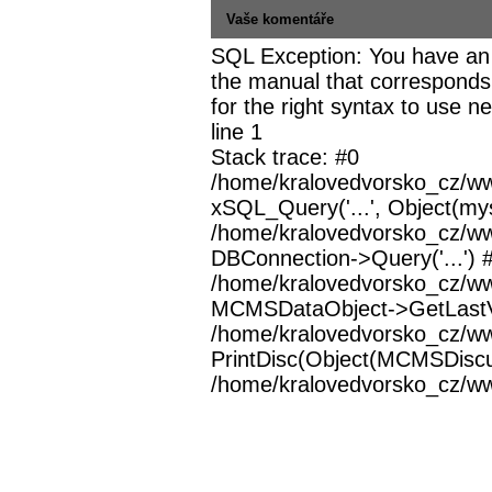
Vaše komentáře
SQL Exception: You have an 
the manual that corresponds
for the right syntax to use 
line 1
Stack trace: #0
/home/kralovedvorsko_cz/ww
xSQL_Query('...', Object(mys
/home/kralovedvorsko_cz/w
DBConnection->Query('...') 
/home/kralovedvorsko_cz/w
MCMSDataObject->GetLastVi
/home/kralovedvorsko_cz/w
PrintDisc(Object(MCMSDiscu
/home/kralovedvorsko_cz/www/