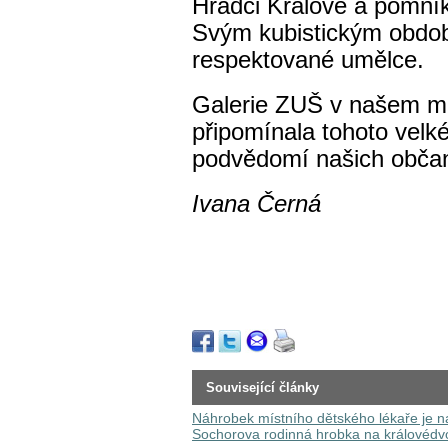
Hradci Králové a pomník
Svým kubistickým obdob
respektované umělce.
Galerie ZUŠ v našem mě
připomínala tohoto velk
podvědomí našich občan
Ivana Černá
Související články
Náhrobek místního dětského lékaře je 
Sochorova rodinná hrobka na královédv