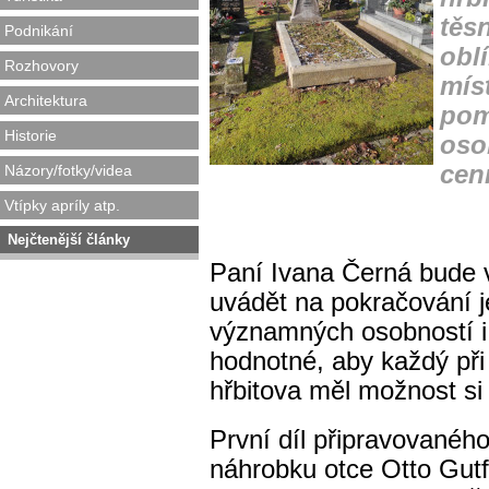
těsn
Podnikání
obl
Rozhovory
mís
Architektura
pom
Historie
oso
cen
Názory/fotky/videa
Vtípky apríly atp.
Nejčtenější články
Paní Ivana Černá bude 
uvádět na pokračování j
významných osobností 
hodnotné, aby každý při
hřbitova měl možnost si
První díl připravovaného
náhrobku otce Otto Gutf