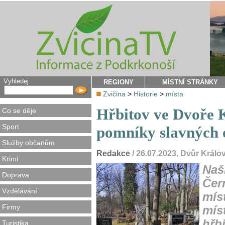
Vyhledej
REGIONY
MÍSTNÍ STRÁNKY
Zvičina
>
Historie
>
místa
Hřbitov ve Dvoře 
Co se děje
Sport
pomníky slavných 
Služby občanům
Redakce
/ 26.07.2023, Dvůr Král
Krimi
Naš
Doprava
Čer
Vzdělávání
mís
Firmy
mís
hřbi
Turistika