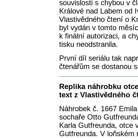
souvislosti s chybou v č
Králové nad Labem od I
Vlastivědného čtení o Kr
byl vydán v tomto měsíc
k finální autorizaci, a 
tisku neodstranila.
První díl seriálu tak na
čtenářům se dostanou 
Replika náhrobku otce
text z Vlastivědného č
Náhrobek č. 1667 Emila
sochaře Otto Gutfreund
Karla Gutfreunda, otce 
Gutfreunda. V loňském 