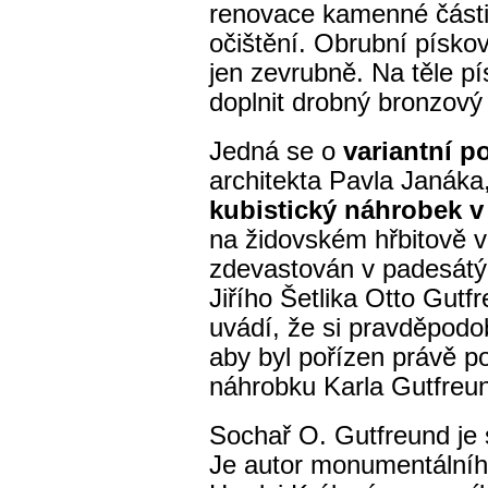
renovace kamenné části
očištění. Obrubní písko
jen zevrubně. Na těle p
doplnit drobný bronzový 
Jedná se o
variantní 
architekta Pavla Janáka
kubistický náhrobek 
na židovském hřbitově v
zdevastován v padesátých
Jiřího Šetlika Otto Gut
uvádí, že si pravděpodo
aby byl pořízen právě p
náhrobku Karla Gutfreu
Sochař O. Gutfreund je
Je autor monumentálníh