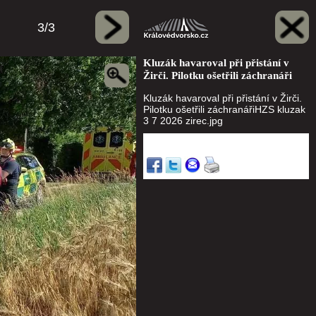
3/3
Kluzák havaroval při přistání v
Žirči. Pilotku ošetřili záchranáři
Kluzák havaroval při přistání v Žirči.
Pilotku ošetřili záchranářiHZS kluzak
3 7 2026 zirec.jpg