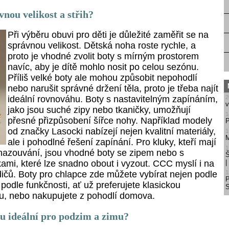
vnou velikost a střih?
Při výběru obuvi pro děti je důležité zaměřit se na
správnou velikost. Dětská noha roste rychle, a
proto je vhodné zvolit boty s mírným prostorem
navíc, aby je dítě mohlo nosit po celou sezónu.
Příliš velké boty ale mohou způsobit nepohodlí
nebo narušit správné držení těla, proto je třeba najít
2
ideální rovnováhu. Boty s nastavitelným zapínáním,
v
jako jsou suché zipy nebo tkaničky, umožňují
1
přesné přizpůsobení šířce nohy. Například modely
P
od značky Lasocki nabízejí nejen kvalitní materiály,
1
M
ale i pohodlné řešení zapínání. Pro kluky, kteří mají
1
nazouvání, jsou vhodné boty se zipem nebo s
Š
ami, které lze snadno obout i vyzout. CCC myslí i na
1
dičů. Boty pro chlapce zde můžete vybírat nejen podle
 podle funkčnosti, ať už preferujete klasickou
S
u, nebo nakupujete z pohodlí domova.
u ideální pro podzim a zimu?