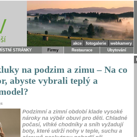
akce
fotogalerie
webkamery
MÍSTNÍ STRÁNKY
Firmy
Restaurace
Ubytování
kluky na podzim a zimu – Na co
or, abyste vybrali teplý a
 model?
24
Podzimní a zimní období klade vysoké
nároky na výběr obuvi pro děti. Chladné
počasí, vlhké chodníky a sníh vyžadují
boty, které udrží nohy v teple, suchu a