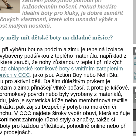
zároveň poskytnou pohodlí při
každodenním nošení. Pokud hledáte
ideální boty pro kluky, je dobré zaměřit
íčových vlastností, které vám usnadní výběr a
ost malých nositelů.
 by měly mít dětské boty na chladné měsíce?
 při výběru bot na podzim a zimu je tepelná izolace.
 vybaveny podšívkou z teplého materiálu, například z
A
 které zaručí, že nohy zůstanou v teple i při nízkých
i
klad
chlapecké kotníkové boty s vnitřním zateplením
V
pných v CCC
, jako jsou Action Boy nebo Nelli Blu,
K
ou pro aktivní děti. Dalším důležitým prvkem je
zim a zima přinášejí vlhké počasí, a proto je klíčové,
promokavý povrch nebo byly vyrobeny z materiálů,
du, jako je syntetická kůže nebo membránová textilie.
drážka pak zajistí bezpečný pohyb na mokrém či
rchu. V CCC najdete široký výběr obuvi, která splňuje
ortiment zahrnuje různé styly a značky, takže si
oty pro každou příležitost, pohodlně online nebo při
v prodejnách.