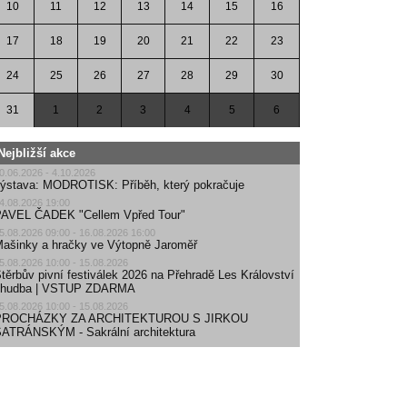
10
11
12
13
14
15
16
17
18
19
20
21
22
23
24
25
26
27
28
29
30
31
1
2
3
4
5
6
Nejbližší akce
0.06.2026 - 4.10.2026
ýstava: MODROTISK: Příběh, který pokračuje
4.08.2026 19:00
AVEL ČADEK "Cellem Vpřed Tour"
5.08.2026 09:00 - 16.08.2026 16:00
ašinky a hračky ve Výtopně Jaroměř
5.08.2026 10:00 - 15.08.2026
těrbův pivní festiválek 2026 na Přehradě Les Království
| hudba | VSTUP ZDARMA
5.08.2026 10:00 - 15.08.2026
PROCHÁZKY ZA ARCHITEKTUROU S JIRKOU
ATRÁNSKÝM - Sakrální architektura