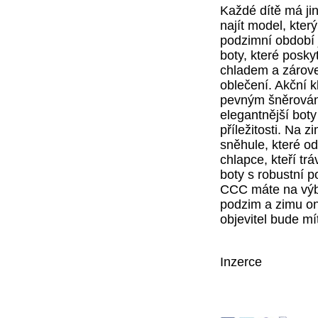
Každé dítě má jiný
najít model, kter
podzimní období 
boty, které posky
chladem a zárov
oblečení. Akční k
pevným šněrován
elegantnější boty
příležitosti. Na 
sněhule, které od
chlapce, kteří tr
boty s robustní p
CCC máte na výbě
podzim a zimu on
objevitel bude mí
Inzerce