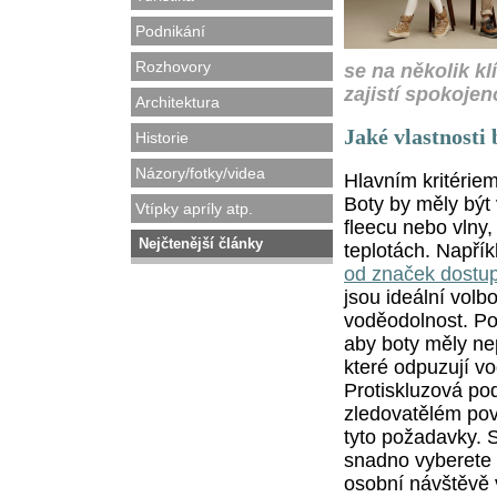
Podnikání
Rozhovory
se na několik kl
zajistí spokojen
Architektura
Jaké vlastnosti
Historie
Názory/fotky/videa
Hlavním kritériem
Boty by měly být
Vtípky apríly atp.
fleecu nebo vlny,
Nejčtenější články
teplotách. Napří
od značek dostu
jsou ideální volb
voděodolnost. Pod
aby boty měly ne
které odpuzují vo
Protiskluzová po
zledovatělém pov
tyto požadavky. S
snadno vyberete b
osobní návštěvě 