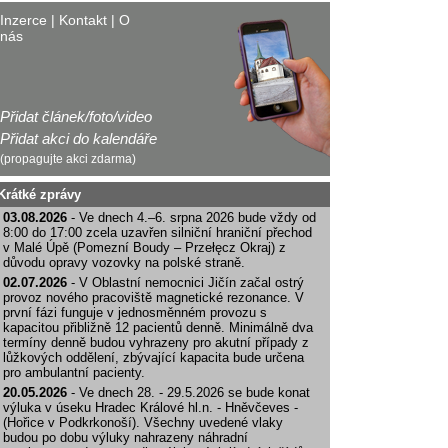
Inzerce
|
Kontakt
|
O
nás
Přidat článek/foto/video
Přidat akci do kalendáře
(propagujte akci zdarma)
Krátké zprávy
03.08.2026
- Ve dnech 4.–6. srpna 2026 bude vždy od
8:00 do 17:00 zcela uzavřen silniční hraniční přechod
v Malé Úpě (Pomezní Boudy – Przełęcz Okraj) z
důvodu opravy vozovky na polské straně.
02.07.2026
- V Oblastní nemocnici Jičín začal ostrý
provoz nového pracoviště magnetické rezonance. V
první fázi funguje v jednosměnném provozu s
kapacitou přibližně 12 pacientů denně. Minimálně dva
termíny denně budou vyhrazeny pro akutní případy z
lůžkových oddělení, zbývající kapacita bude určena
pro ambulantní pacienty.
20.05.2026
- Ve dnech 28. - 29.5.2026 se bude konat
výluka v úseku Hradec Králové hl.n. - Hněvčeves -
(Hořice v Podkrkonoší). Všechny uvedené vlaky
budou po dobu výluky nahrazeny náhradní