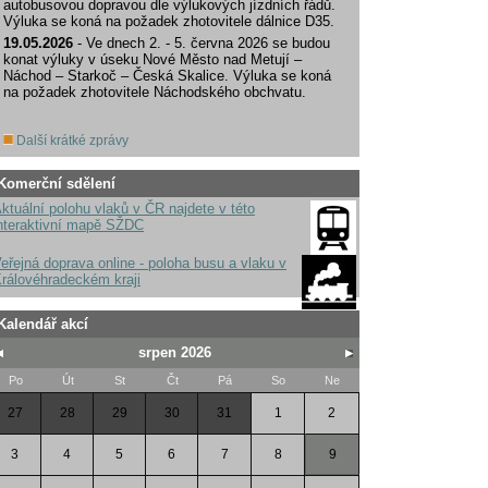
autobusovou dopravou dle výlukových jízdních řádů.
Výluka se koná na požadek zhotovitele dálnice D35.
19.05.2026
- Ve dnech 2. - 5. června 2026 se budou
konat výluky v úseku Nové Město nad Metují –
Náchod – Starkoč – Česká Skalice. Výluka se koná
na požadek zhotovitele Náchodského obchvatu.
Další krátké zprávy
Komerční sdělení
ktuální polohu vlaků v ČR najdete v této
nteraktivní mapě SŽDC
eřejná doprava online - poloha busu a vlaku v
rálovéhradeckém kraji
Kalendář akcí
srpen 2026
Po
Út
St
Čt
Pá
So
Ne
27
28
29
30
31
1
2
3
4
5
6
7
8
9