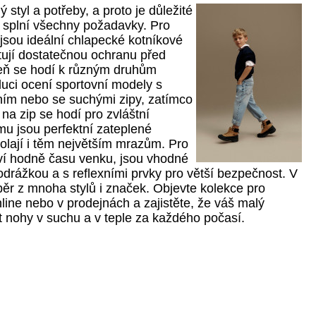
 styl a potřeby, a proto je důležité
ý splní všechny požadavky. Pro
jsou ideální chlapecké kotníkové
tují dostatečnou ochranu před
eň se hodí k různým druhům
luci ocení sportovní modely s
ím nebo se suchými zipy, zatímco
 na zip se hodí pro zvláštní
zimu jsou perfektní zateplené
olají i těm největším mrazům. Pro
áví hodně času venku, jsou vhodné
odrážkou a s reflexními prvky pro větší bezpečnost. V
r z mnoha stylů i značek. Objevte kolekce pro
line nebo v prodejnách a zajistěte, že váš malý
t nohy v suchu a v teple za každého počasí.