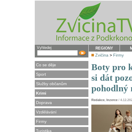
Vyhledej
REGIONY
Zvičina
>
Firmy
Boty pro 
Co se děje
Sport
si dát poz
Služby občanům
pohodlný
Krimi
Redakce
,
Inzerce
/ 4.12.20
Doprava
Vzdělávání
Firmy
Turistika