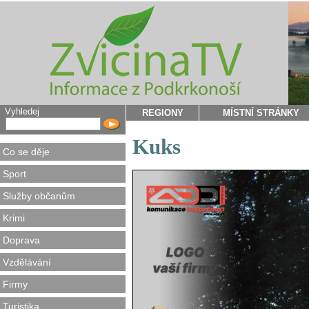
Vyhledej
REGIONY
MÍSTNÍ STRÁNKY
Kuks
Co se děje
Sport
Služby občanům
Krimi
Doprava
Vzdělávání
Firmy
Turistika