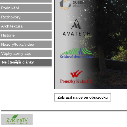
Podnikání
Rozhovory
Architektura
Historie
Názory/fotky/videa
Vtípky apríly atp.
Nejčtenější články
Zobrazit na celou obrazovku