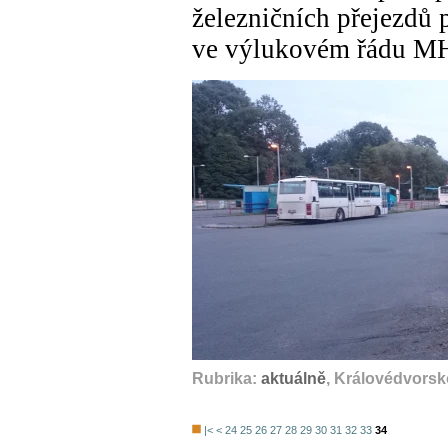
železničních přejezdů 
ve výlukovém řádu MH
Rubrika:
aktuálně
, Královédvorsk
|<
<
24
25
26
27
28
29
30
31
32
33
34