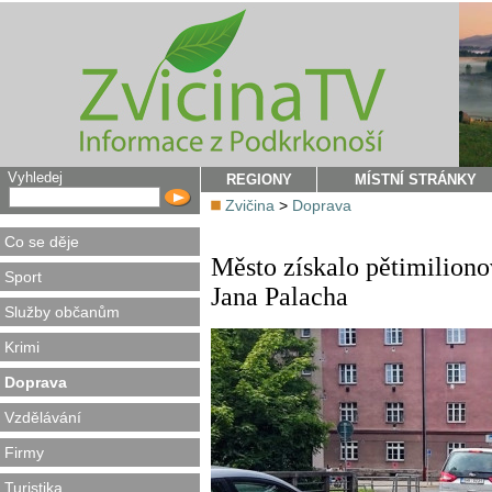
Vyhledej
REGIONY
MÍSTNÍ STRÁNKY
Zvičina
>
Doprava
Co se děje
Město získalo pětimilion
Sport
Jana Palacha
Služby občanům
Krimi
Doprava
Vzdělávání
Firmy
Turistika