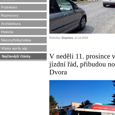
Podnikání
Rozhovory
Architektura
Historie
Rubrika:
Doprava
, 11.12.2016
Názory/fotky/videa
Vtípky apríly atp.
V neděli 11. prosince 
Nejčtenější články
jízdní řád, přibudou n
Dvora