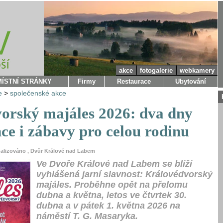
akce
fotogalerie
webkamery
MÍSTNÍ STRÁNKY
Firmy
Restaurace
Ubytování
e
>
společenské akce
orský majáles 2026: dva dny
ce i zábavy pro celou rodinu
ualizováno , Dvůr Králové nad Labem
Ve Dvoře Králové nad Labem se blíží
vyhlášená jarní slavnost: Královédvorský
majáles. Proběhne opět na přelomu
dubna a května, letos ve čtvrtek 30.
dubna a v pátek 1. května 2026 na
náměstí T. G. Masaryka.