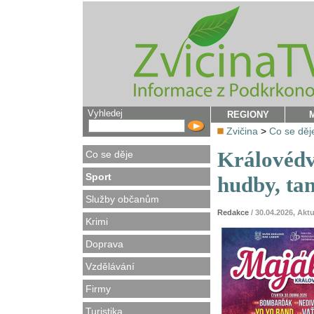
Vyhledej
REGIONY
Zvičina
>
Co se děj
Královédv
Co se děje
Sport
hudby, tan
Služby občanům
Redakce
/ 30.04.2026, Akt
Krimi
Doprava
Vzdělávání
Firmy
Turistika