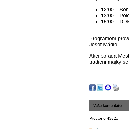
12:00 – Sen
13:00 – Pol
15:00 – DD
Programem proved
Josef Mádle.
Akci pořádá Měst
tradiční májky s
Vaše komentáře
Přečteno 4352x