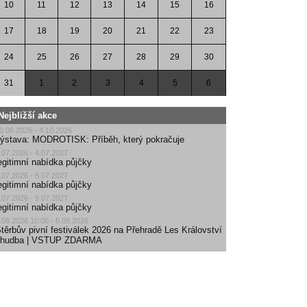
10
11
12
13
14
15
16
17
18
19
20
21
22
23
24
25
26
27
28
29
30
31
1
2
3
4
5
6
Nejbližší akce
0.06.2026 - 4.10.2026
ýstava: MODROTISK: Příběh, který pokračuje
.07.2026 - 4.07.2027
egitimní nabídka půjčky
.07.2026 - 5.07.2027
egitimní nabídka půjčky
.07.2026 - 9.07.2027
egitimní nabídka půjčky
.08.2026 10:00 - 6.08.2026
těrbův pivní festiválek 2026 na Přehradě Les Království
| hudba | VSTUP ZDARMA