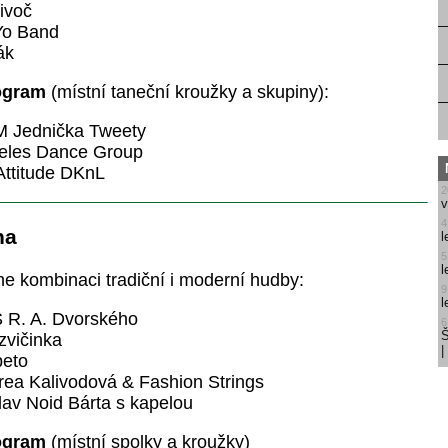
ivoč
Yo Band
ák
ogram
(místní taneční kroužky a skupiny):
M Jednička Tweety
geles Dance Group
Attitude DKnL
2
v
4
na
l
5
l
e kombinaci tradiční i moderní hudby:
9
l
 R. A. Dvorského
6
Š
zvičinka
peto
rea Kalivodová & Fashion Strings
lav Noid Bárta s kapelou
ogram
(místní spolky a kroužky)