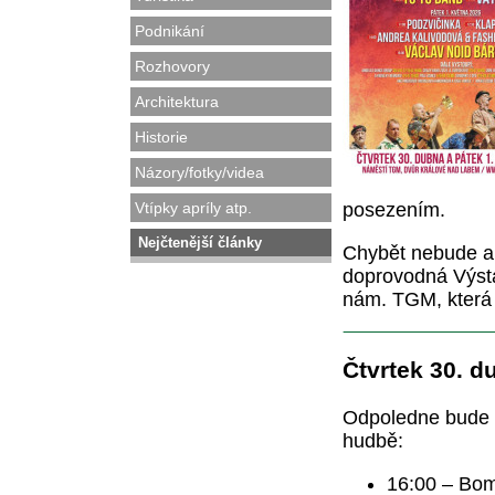
Podnikání
Rozhovory
Architektura
Historie
Názory/fotky/videa
Vtípky apríly atp.
posezením.
Nejčtenější články
Chybět nebude an
doprovodná Výsta
nám. TGM, která 
Čtvrtek 30. d
Odpoledne bude p
hudbě:
16:00 – Bomb