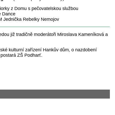
iorky z Domu s pečovatelskou službou
e Dance
M Jednička Rebelky Nemojov
ou již tradičně moderátoři Miroslava Kameníková a
ské kulturní zařízení Hankův dům, o
nazdobení
e postará ZŠ Podharť.