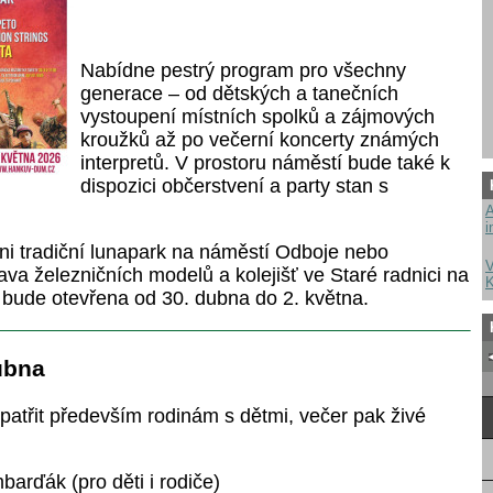
Nabídne pestrý program pro všechny
generace – od dětských a tanečních
vystoupení místních spolků a zájmových
kroužků až po večerní koncerty známých
interpretů. V prostoru náměstí bude také k
dispozici občerstvení a party stan s
A
i
i tradiční lunapark na náměstí Odboje nebo
V
va železničních modelů a kolejišť ve Staré radnici na
K
bude otevřena od 30. dubna do 2. května.
ubna
atřit především rodinám s dětmi, večer pak živé
arďák (pro děti i rodiče)