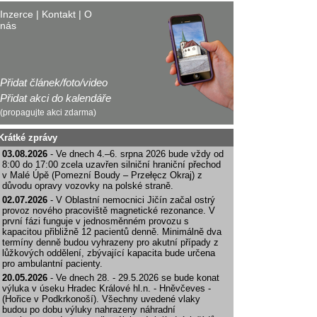
Inzerce
|
Kontakt
|
O
nás
Přidat článek/foto/video
Přidat akci do kalendáře
(propagujte akci zdarma)
Krátké zprávy
03.08.2026
- Ve dnech 4.–6. srpna 2026 bude vždy od
8:00 do 17:00 zcela uzavřen silniční hraniční přechod
v Malé Úpě (Pomezní Boudy – Przełęcz Okraj) z
důvodu opravy vozovky na polské straně.
02.07.2026
- V Oblastní nemocnici Jičín začal ostrý
provoz nového pracoviště magnetické rezonance. V
první fázi funguje v jednosměnném provozu s
kapacitou přibližně 12 pacientů denně. Minimálně dva
termíny denně budou vyhrazeny pro akutní případy z
lůžkových oddělení, zbývající kapacita bude určena
pro ambulantní pacienty.
20.05.2026
- Ve dnech 28. - 29.5.2026 se bude konat
výluka v úseku Hradec Králové hl.n. - Hněvčeves -
(Hořice v Podkrkonoší). Všechny uvedené vlaky
budou po dobu výluky nahrazeny náhradní