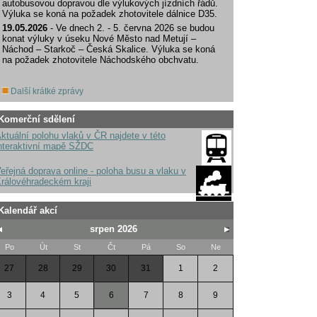
autobusovou dopravou dle výlukových jízdních řádů.
Výluka se koná na požadek zhotovitele dálnice D35.
19.05.2026
- Ve dnech 2. - 5. června 2026 se budou
konat výluky v úseku Nové Město nad Metují –
Náchod – Starkoč – Česká Skalice. Výluka se koná
na požadek zhotovitele Náchodského obchvatu.
Další krátké zprávy
Komerční sdělení
ktuální polohu vlaků v ČR najdete v této
nteraktivní mapě SŽDC
eřejná doprava online - poloha busu a vlaku v
rálovéhradeckém kraji
Kalendář akcí
srpen 2026
Po
Út
St
Čt
Pá
So
Ne
27
28
29
30
31
1
2
3
4
5
6
7
8
9