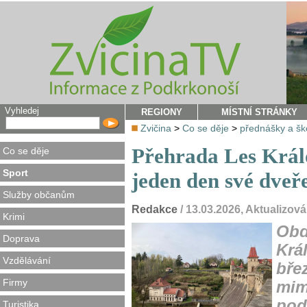
Vyhledej
REGIONY
MÍSTNÍ STRÁNKY
Zvičina
>
Co se děje
>
přednášky a šk
Přehrada Les Králo
Co se děje
Sport
jeden den své dveř
Služby občanům
Redakce
/ 13.03.2026, Aktualizov
Krimi
Obd
Doprava
Krá
Vzdělávání
bře
Firmy
mim
pod
Turistika