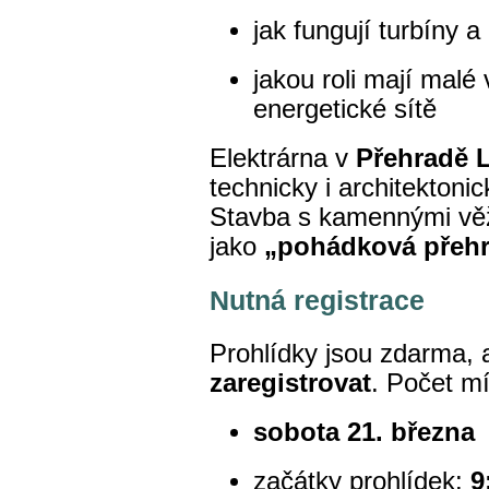
jak fungují turbíny a
jakou roli mají malé 
energetické sítě
Elektrárna v
Přehradě L
technicky i architektoni
Stavba s kamennými vě
jako
„pohádková přeh
Nutná registrace
Prohlídky jsou zdarma, 
zaregistrovat
. Počet m
sobota 21. března
začátky prohlídek:
9