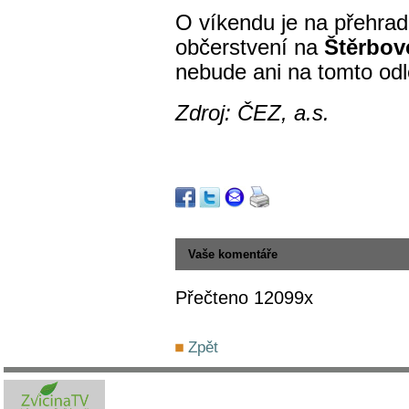
O víkendu je na přehra
občerstvení na
Štěrbov
nebude ani na tomto od
Zdroj: ČEZ, a.s.
Vaše komentáře
Přečteno 12099x
Zpět