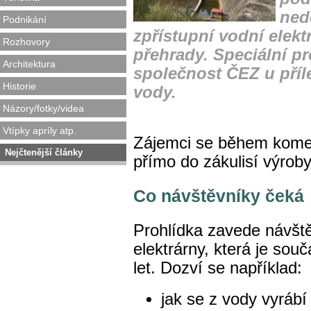
ned
Podnikání
zpřístupní vodní elekt
Rozhovory
přehrady. Speciální pr
Architektura
společnost ČEZ u příl
Historie
vody.
Názory/fotky/videa
Vtípky apríly atp.
Zájemci se během kome
Nejčtenější články
přímo do zákulisí výroby
Co návštěvníky čeká
Prohlídka zavede návště
elektrárny, která je sou
let. Dozví se například:
jak se z vody vyrábí 