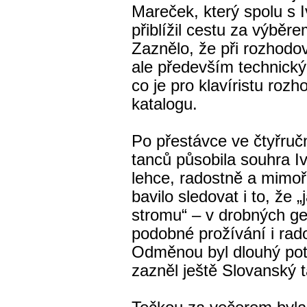
Mareček, který spolu s
přiblížil cestu za výběr
Zaznělo, že při rozhodo
ale především technický 
co je pro klavíristu rozh
katalogu.
Po přestávce ve čtyřru
tanců působila souhra 
lehce, radostně a mimo
bavilo sledovat i to, že 
stromu“ – v drobných ge
podobné prožívání i rad
Odměnou byl dlouhý potl
zazněl ještě Slovanský t