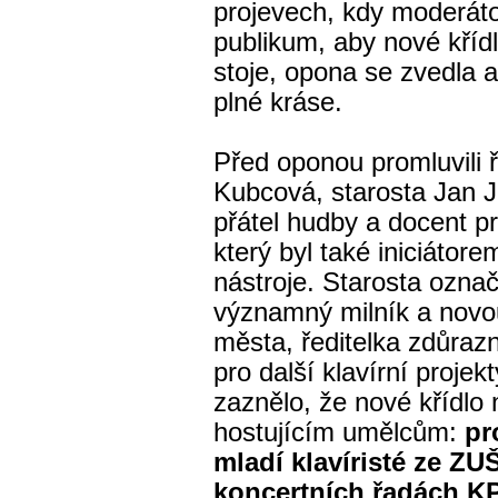
projevech, kdy moderáto
publikum, aby nové křídl
stoje, opona se zvedla a
plné kráse.
Před oponou promluvili
Kubcová, starosta Jan 
přátel hudby a docent p
který byl také iniciátor
nástroje. Starosta označi
významný milník a novou
města, ředitelka zdůrazni
pro další klavírní projek
zaznělo, že nové křídlo 
hostujícím umělcům:
pr
mladí klavíristé ze ZUŠ
koncertních řadách K