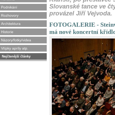
Slovanské tance ve čt
Podnikání
provázel Jiří Vejvoda.
Rozhovory
FOTOGALERIE - Steinw
Architektura
má nové koncertní křídlo
Historie
Názory/fotky/videa
Vtípky apríly atp.
Nejčtenější články