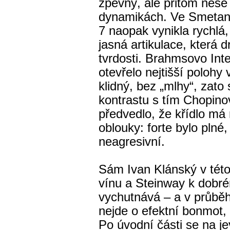
zpěvný, ale přitom nese 
dynamikách. Ve Smetan
7 naopak vynikla rychlá,
jasná artikulace, která d
tvrdosti. Brahmsovo Int
otevřelo nejtišší polohy
klidný, bez „mlhy“, zato
kontrastu s tím Chopino
předvedlo, že křídlo má
oblouky: forte bylo plné,
neagresivní.
Sám Ivan Klánský v této 
vínu a Steinway k dobré
vychutnává – a v průběh
nejde o efektní bonmot, 
Po úvodní části se na jevi