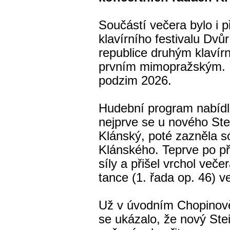
Součástí večera bylo i 
klavírního festivalu Dvů
republice druhým klavír
prvním mimopražským. P
podzim 2026.
Hudební program nabídl 
nejprve se u nového Ste
Klánský, poté zazněla s
Klánského. Teprve po pře
síly a přišel vrchol več
tance (1. řada op. 46) v
Už v úvodním Chopinově 
se ukázalo, že nový St