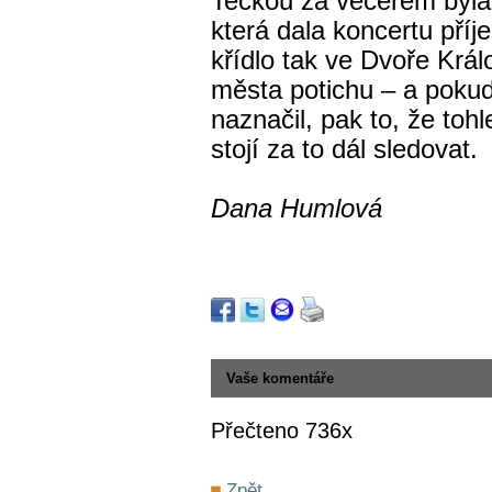
Tečkou za večerem byla 
která dala koncertu pří
křídlo tak ve Dvoře Král
města potichu – a pokud
naznačil, pak to, že tohl
stojí za to dál sledovat.
Dana Humlová
Vaše komentáře
Přečteno 736x
Zpět