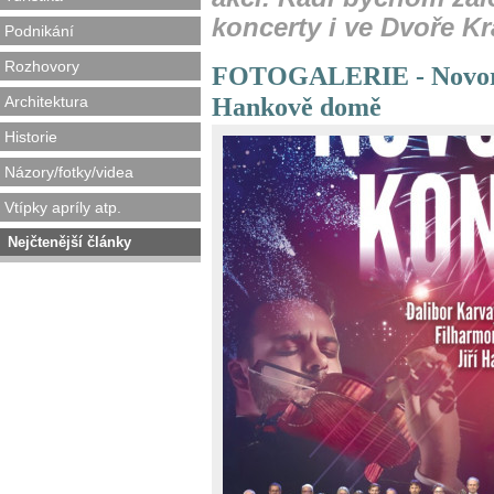
koncerty i ve Dvoře K
Podnikání
Rozhovory
FOTOGALERIE - Novoroč
Hankově domě
Architektura
Historie
Názory/fotky/videa
Vtípky apríly atp.
Nejčtenější články