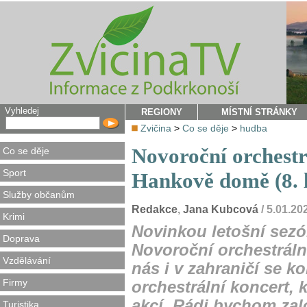
Vyhledej
REGIONY
MÍSTNÍ STRÁNKY
Zvičina
>
Co se děje
>
hudba
Novoroční orchestr
Co se děje
Sport
Hankově domě (8. 
Služby občanům
Redakce
,
Jana Kubcová
/ 5.01.2
Krimi
Novinkou letošní sezó
Doprava
Novoroční orchestrální
Vzdělávání
nás i v zahraničí se k
Firmy
orchestrální koncert,
akcí. Rádi bychom založ
Turistika