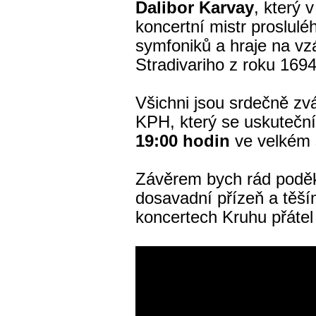
Dalibor Karvay
, který 
koncertní mistr proslul
symfoniků a hraje na vz
Stradivariho z roku 169
Všichni jsou srdečně zvá
KPH, který se uskutečn
19:00 hodin
ve velkém
Závěrem bych rád podě
dosavadní přízeň a těší
koncertech Kruhu přátel