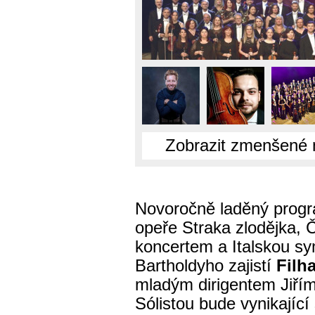
Zobrazit zmenšené 
Novoročně laděný progr
opeře Straka zlodějka,
koncertem a Italskou sy
Bartholdyho zajistí
Filh
mladým dirigentem Jiří
Sólistou bude vynikajíc