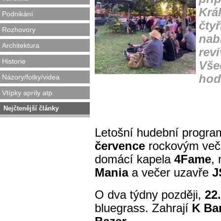
Krá
Podnikání
čtyř
Rozhovory
nab
Architektura
revi
Historie
Vše
hod
Názory/fotky/videa
Vtípky apríly atp.
Nejčtenější články
Letošní hudební progra
července
rockovým veče
domácí kapela
4Fame
,
Mania
a večer uzavře
J
O dva týdny později,
22
bluegrass. Zahrají
K Ba