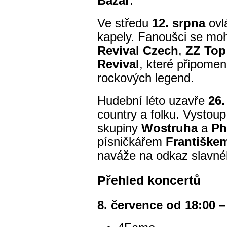
Bazar
.
Ve středu
12. srpna
ovl
kapely. Fanoušci se moh
Revival Czech
,
ZZ Top
Revival
, které připomen
rockových legend.
Hudební léto uzavře
26.
country a folku. Vystoup
skupiny
Wostruha
a
Ph
písničkářem
Františke
naváže na odkaz slavné
Přehled koncertů
8. července od 18:00