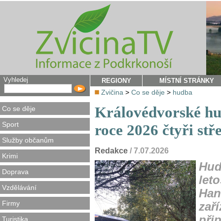
Vyhledej
REGIONY
MÍSTNÍ STRÁNKY
Zvičina
>
Co se děje
>
hudba
Královédvorské hu
Co se děje
Sport
roce 2026 čtyři stř
Služby občanům
Redakce
/ 7.07.2026
Krimi
Hud
Doprava
let
Vzdělávání
Han
Firmy
zař
přip
Turistika