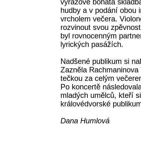
výrazově bohatá skladba
hudby a v podání obou i
vrcholem večera. Violon
rozvinout svou zpěvnost
byl rovnocenným partne
lyrických pasážích.
Nadšené publikum si na
Zazněla Rachmaninova V
tečkou za celým večere
Po koncertě následoval
mladých umělců, kteří s
královédvorské publikum
Dana Humlová