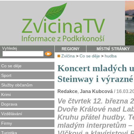
Vyhledej
REGIONY
MÍSTNÍ STRÁNKY
Zvičina
>
Co se děje
>
hudba
Koncert mladých u
Co se děje
Sport
Steinway i výrazné
Služby občanům
Redakce
,
Jana Kubcová
/ 16.03.
Krimi
Ve čtvrtek 12. března
Doprava
Dvoře Králové nad Lab
Vzdělávání
Kruhu přátel hudby. T
Firmy
mladým interpretům – 
Vlčkovi a klavíristovi
Turistika