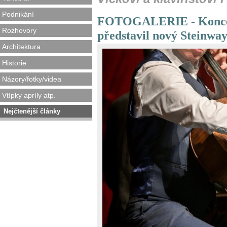
Podnikání
FOTOGALERIE - Koncer
Rozhovory
představil nový Steinway
Architektura
Historie
Názory/fotky/videa
Vtípky apríly atp.
Nejčtenější články