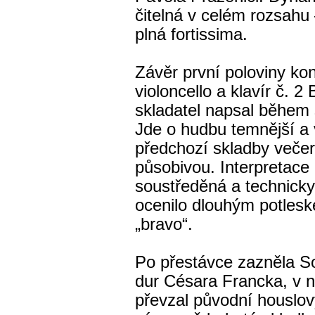
čitelná v celém rozsahu
plná fortissima.
Závěr první poloviny kon
violoncello a klavír č. 2
skladatel napsal během
Jde o hudbu temnější a 
předchozí skladby večer
působivou. Interpretace
soustředěná a technicky
ocenilo dlouhým potles
„bravo“.
Po přestávce zazněla So
dur Césara Francka, v ní
převzal původní houslový