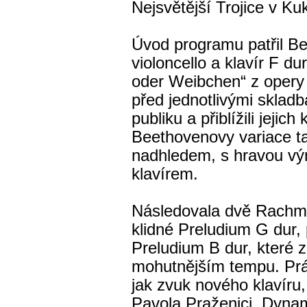
Nejsvětější Trojice v Ku
Úvod programu patřil B
violoncello a klavír F d
oder Weibchen“ z opery 
před jednotlivými skladb
publiku a přiblížili jejich
Beethovenovy variace ta
nadhledem, s hravou vý
klavírem.
Následovala dvě Rachma
klidné Preludium G dur,
Preludium B dur, které z
mohutnějším tempu. Prá
jak zvuk nového klavíru, 
Pavola Praženici. Dynam