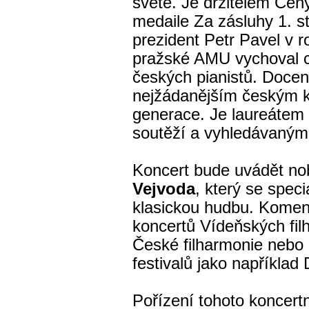
světě. Je držitelem Ce
medaile Za zásluhy 1. st
prezident Petr Pavel v 
pražské AMU vychoval c
českých pianistů. Docen
nejžádanějším českým kl
generace. Je laureáte
soutěží a vyhledávaný
Koncert bude uvádět no
Vejvoda
, který se spec
klasickou hudbu. Komen
koncertů Vídeňských fil
České filharmonie nebo
festivalů jako napříkla
Pořízení tohoto koncertn