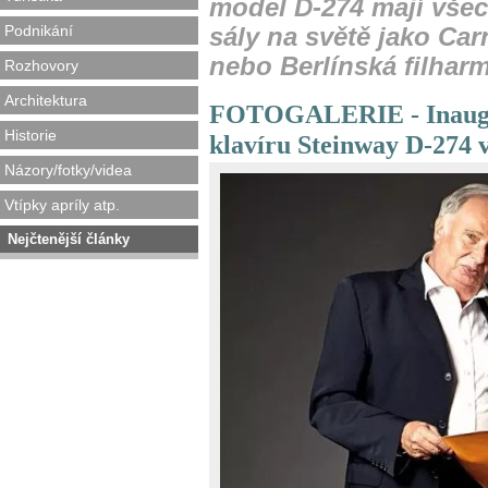
model D-274 mají vše
Podnikání
sály na světě jako Ca
nebo Berlínská filhar
Rozhovory
Architektura
FOTOGALERIE - Inaugur
Historie
klavíru Steinway D-274 
Názory/fotky/videa
Vtípky apríly atp.
Nejčtenější články