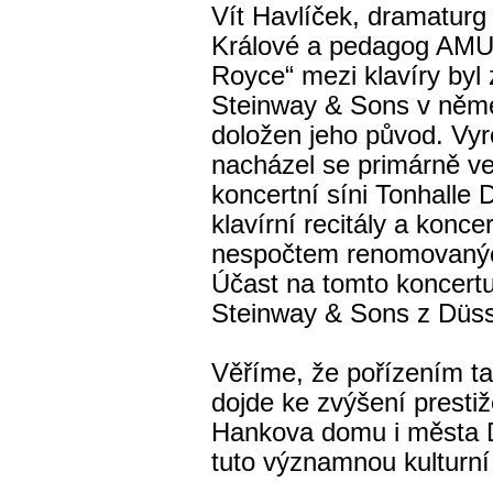
Vít Havlíček, dramaturg
Králové a pedagog AMU 
Royce“ mezi klavíry byl
Steinway & Sons v něme
doložen jeho původ. Vyr
nacházel se primárně 
koncertní síni Tonhalle D
klavírní recitály a konc
nespočtem renomovaných
Účast na tomto koncertu p
Steinway & Sons z Düss
Věříme, že pořízením ta
dojde ke zvýšení prestiž
Hankova domu i města Dv
tuto významnou kulturní