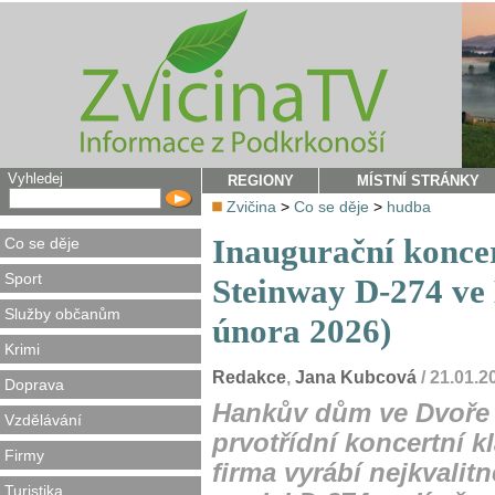
Vyhledej
REGIONY
MÍSTNÍ STRÁNKY
Zvičina
>
Co se děje
>
hudba
Inaugurační koncer
Co se děje
Sport
Steinway D-274 ve 
Služby občanům
února 2026)
Krimi
Redakce
,
Jana Kubcová
/ 21.01.
Doprava
Hankův dům ve Dvoře 
Vzdělávání
prvotřídní koncertní k
Firmy
firma vyrábí nejkvalitn
Turistika