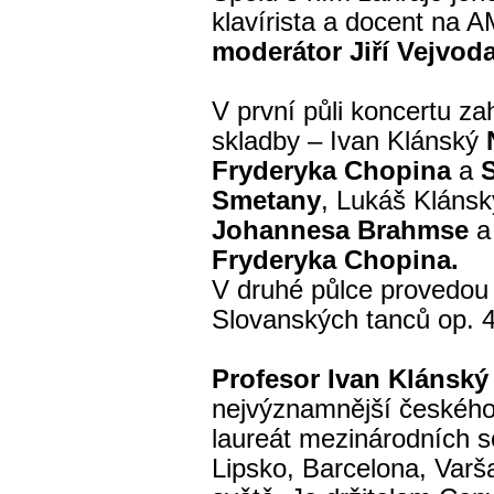
klavírista a docent na 
moderátor Jiří Vejvod
V první půli koncertu zah
skladby – Ivan Klánský
Fryderyka Chopina
a
Smetany
, Lukáš Klánsk
Johannesa Brahmse
a 
Fryderyka Chopina.
V druhé půlce provedou 
Slovanských tanců op. 
Profesor Ivan Klánský
nejvýznamnější českého 
laureát mezinárodních s
Lipsko, Barcelona, Varš