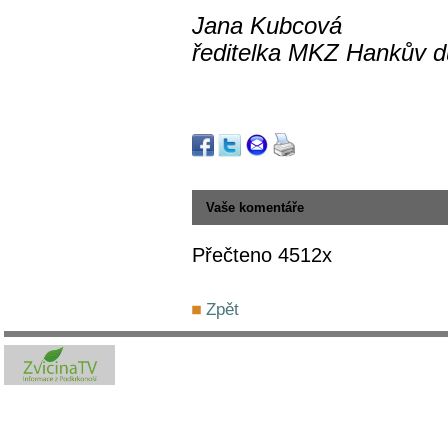
Jana Kubcová
ředitelka MKZ Hankův 
Vaše komentáře
Přečteno 4512x
Zpět