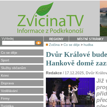
Vyhledej
REGIONY
MÍSTNÍ STRÁNKY
Zvičina
>
Co se děje
>
hudba
Dvůr Králové bude 
Co se děje
Sport
Hankově domě zaz
Služby občanům
Redakce
/ 17.12.2025, Dvůr Král
Krimi
Již
Doprava
pro
Vzdělávání
při
Firmy
pře
pře
Turistika