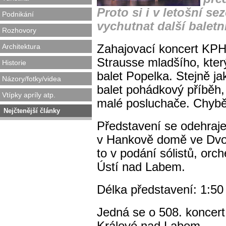
Proto si i v letošní 
Podnikání
vychutnat další baletn
Rozhovory
Architektura
Zahajovací koncert KPH
Strausse mladšího, kte
Historie
balet Popelka. Stejně j
Názory/fotky/videa
balet pohádkový příběh,
Vtípky apríly atp.
malé posluchače. Chybět
Nejčtenější články
Představení se odehraje
v Hankově domě ve Dvoř
to v podání sólistů, orc
Ústí nad Labem.
Délka představení: 1:50
Jedná se o 508. koncert