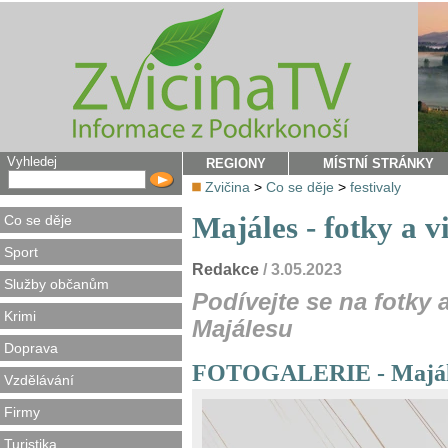
Vyhledej
REGIONY
MÍSTNÍ STRÁNKY
Zvičina
>
Co se děje
>
festivaly
Majáles - fotky a v
Co se děje
Sport
Redakce
/ 3.05.2023
Služby občanům
Podívejte se na fotky 
Krimi
Majálesu
Doprava
FOTOGALERIE - Majáles
Vzdělávání
Firmy
Turistika