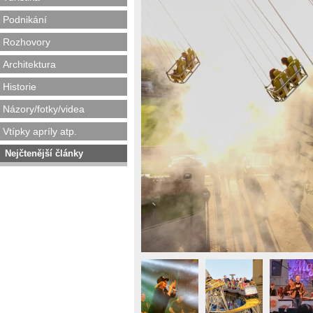
Podnikání
Rozhovory
Architektura
Historie
Názory/fotky/videa
Vtípky apríly atp.
Nejčtenější články