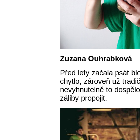
Zuzana Ouhrabková
Před lety začala psát b
chytlo, zároveň už trad
nevyhnutelně to dospělo
záliby propojit.