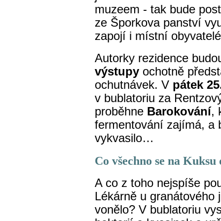
muzeem - tak bude post
ze Šporkova panství vyu
zapojí i místní obyvatel
Autorky rezidence budo
výstupy
ochotně předs
ochutnávek. V
pátek 25
v bublatoriu za Rentzo
proběhne
Barokování
,
fermentování zajímá, a 
vykvasilo…
Co všechno se na Kuksu 
A co z toho nejspíše použ
Lékárně u granátového ja
vonělo? V bublatoriu vys