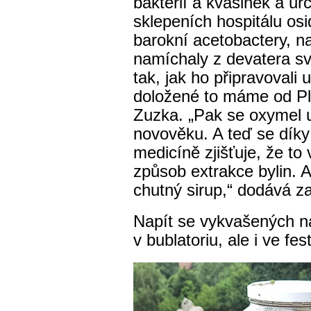
bakterií a kvasinek a ur
sklepeních hospitálu osi
barokní acetobactery, 
namíchaly z devatera sv
tak, jak ho připravovali
doložené to máme od Plin
Zuzka. „Pak se oxymel u
novověku. A teď se dík
medicíně zjišťuje, že to
způsob extrakce bylin. A
chutný sirup,“ dodává z
Napít se vykvašených n
v bublatoriu, ale i ve fe