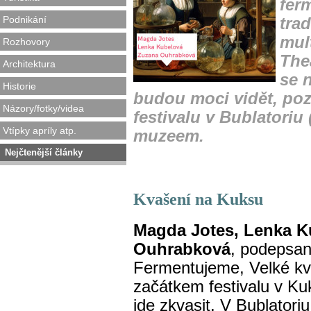
fer
Podnikání
tra
mul
Rozhovory
The
Architektura
se 
Historie
budou moci vidět, poz
Názory/fotky/videa
festivalu v Bublatori
Vtípky apríly atp.
muzeem.
Nejčtenější články
Kvašení na Kuksu
Magda Jotes, Lenka K
Ouhrabková
, podepsan
Fermentujeme, Velké kv
začátkem festivalu v Ku
jde zkvasit. V Bublator