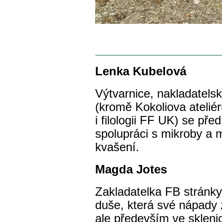
Lenka Kubelová
Výtvarnice, nakladatelsk
(kromě Kokoliova atelié
i filologii FF UK) se pře
spolupráci s mikroby a m
kvašení.
Magda Jotes
Zakladatelka FB stránk
duše, která své nápady 
ale především ve skleni