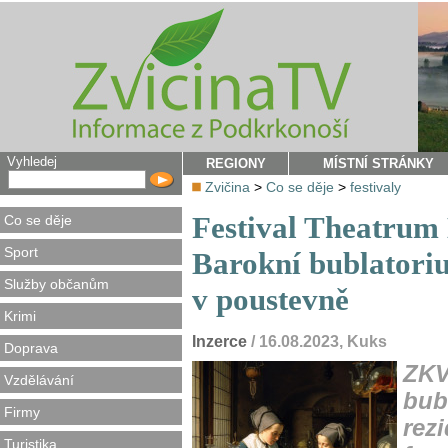
Vyhledej
REGIONY
MÍSTNÍ STRÁNKY
Zvičina
>
Co se děje
>
festivaly
Festival Theatrum 
Co se děje
Sport
Barokní bublatori
Služby občanům
v poustevně
Krimi
Inzerce
/ 16.08.2023, Kuks
Doprava
ZKV
Vzdělávání
bub
Firmy
rezi
Turistika