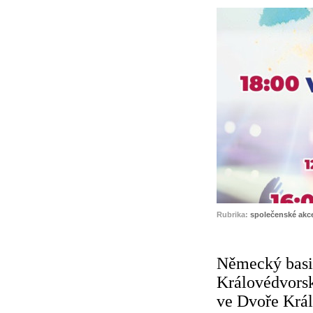
Rubrika:
společenské akc
Německý basis
Královédvors
ve Dvoře Krá