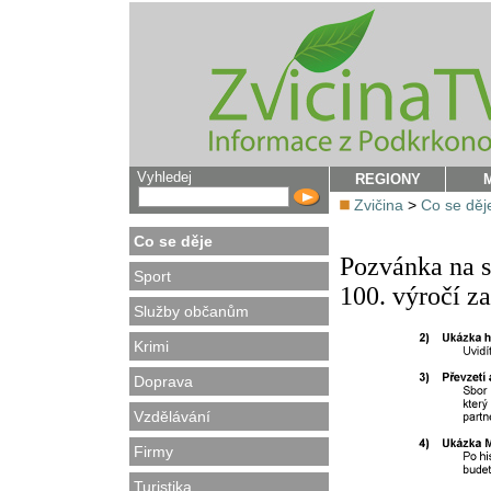
Vyhledej
REGIONY
Zvičina
>
Co se děj
Co se děje
Pozvánka na s
Sport
100. výročí z
Služby občanům
Krimi
Doprava
Vzdělávání
Firmy
Turistika