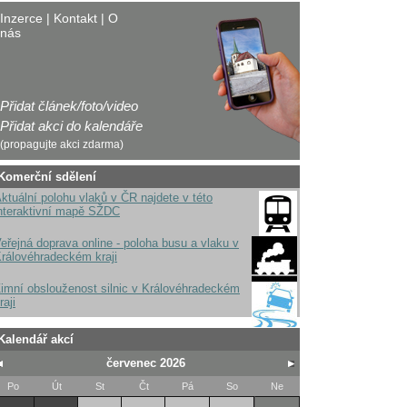
Inzerce
|
Kontakt
|
O
nás
Přidat článek/foto/video
Přidat akci do kalendáře
(propagujte akci zdarma)
Komerční sdělení
ktuální polohu vlaků v ČR najdete v této
nteraktivní mapě SŽDC
eřejná doprava online - poloha busu a vlaku v
rálovéhradeckém kraji
imní obslouženost silnic v Královéhradeckém
raji
Kalendář akcí
červenec 2026
Po
Út
St
Čt
Pá
So
Ne