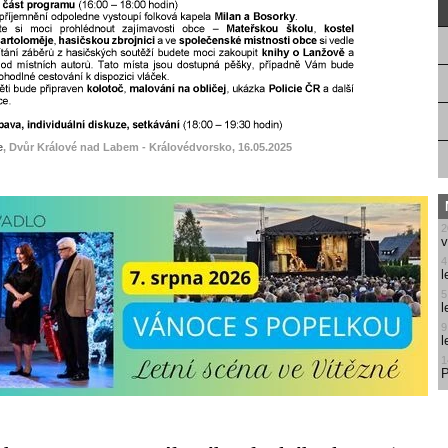
e
, Dvůr Králové nad Labem - Královédvorsko, 16.05.2025
2
v
4
l
5
l
9
l
1
P