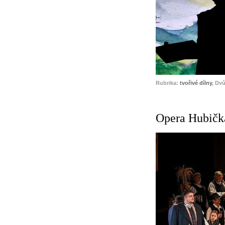
Rubrika:
tvořivé dílny
, Dv
Opera Hubička