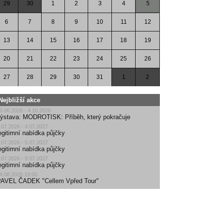
29
30
1
2
3
4
5
6
7
8
9
10
11
12
13
14
15
16
17
18
19
20
21
22
23
24
25
26
27
28
29
30
31
1
2
Nejbližší akce
0.06.2026 - 4.10.2026
ýstava: MODROTISK: Příběh, který pokračuje
.07.2026 - 4.07.2027
egitimní nabídka půjčky
.07.2026 - 5.07.2027
egitimní nabídka půjčky
.07.2026 - 9.07.2027
egitimní nabídka půjčky
4.08.2026 19:00
AVEL ČADEK "Cellem Vpřed Tour"