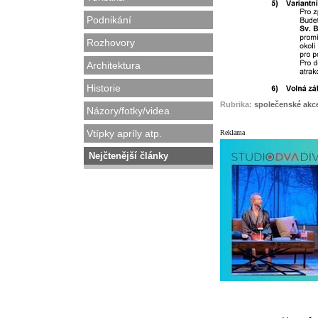
Podnikání
Rozhovory
Architektura
Historie
Rubrika:
společenské akc
Názory/fotky/videa
Vtípky apríly atp.
Reklama
Nejčtenější články