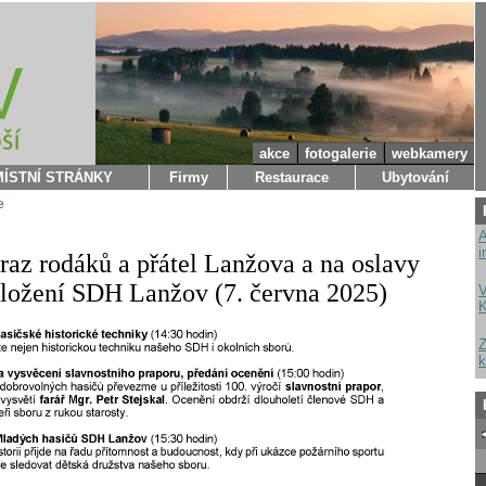
akce
fotogalerie
webkamery
MÍSTNÍ STRÁNKY
Firmy
Restaurace
Ubytování
e
A
i
raz rodáků a přátel Lanžova a na oslavy
aložení SDH Lanžov (7. června 2025)
V
K
Z
k