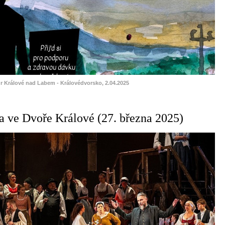
ůr Králové nad Labem - Královédvorsko, 2.04.2025
 ve Dvoře Králové (27. března 2025)