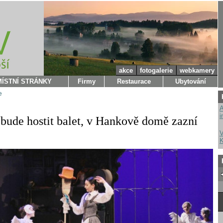
akce
fotogalerie
webkamery
MÍSTNÍ STRÁNKY
Firmy
Restaurace
Ubytování
e
A
i
bude hostit balet, v Hankově domě zazní
V
K