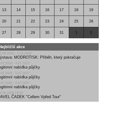
13
14
15
16
17
18
19
20
21
22
23
24
25
26
27
28
29
30
31
1
2
Nejbližší akce
0.06.2026 - 4.10.2026
ýstava: MODROTISK: Příběh, který pokračuje
.07.2026 - 4.07.2027
egitimní nabídka půjčky
.07.2026 - 5.07.2027
egitimní nabídka půjčky
.07.2026 - 9.07.2027
egitimní nabídka půjčky
4.08.2026 19:00
AVEL ČADEK "Cellem Vpřed Tour"