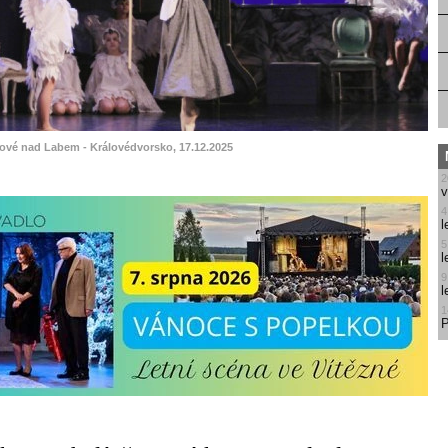
lové nad Labem - Královédvorsko, 17.12.2025
2
v
4
l
5
l
9
l
1
P