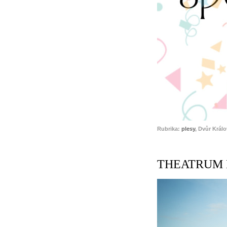
Rubrika:
plesy
, Dvůr Král
THEATRUM KU