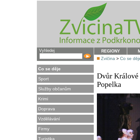
Vyhledej
REGIONY
Zvičina
>
Co se děj
Co se děje
Dvůr Králové 
Sport
Popelka
Služby občanům
Krimi
Doprava
Vzdělávání
Firmy
Turistika