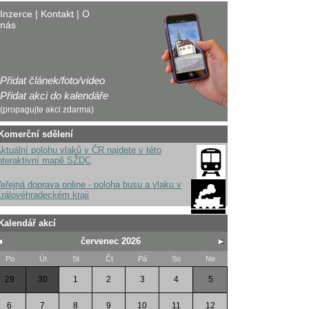
Inzerce
|
Kontakt
|
O
nás
Přidat článek/foto/video
Přidat akci do kalendáře
(propagujte akci zdarma)
Komerční sdělení
ktuální polohu vlaků v ČR najdete v této
nteraktivní mapě SŽDC
eřejná doprava online - poloha busu a vlaku v
rálovéhradeckém kraji
Kalendář akcí
červenec 2026
Po
Út
St
Čt
Pá
So
Ne
29
30
1
2
3
4
5
6
7
8
9
10
11
12