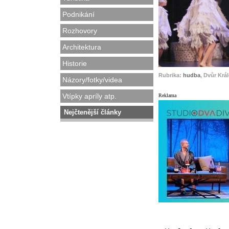
Podnikání
Rozhovory
Architektura
Historie
Rubrika:
hudba
, Dvůr Krá
Názory/fotky/videa
Vtípky apríly atp.
Reklama
Nejčtenější články