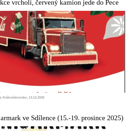
kce vrcholí, červený kamion jede do Pece
e
, Královédvorsko, 13.12.2025
armark ve Sdílence (15.-19. prosince 2025)