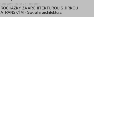
5.08.2026 10:00 - 15.08.2026
PROCHÁZKY ZA ARCHITEKTUROU S JIRKOU
ATRÁNSKÝM - Sakrální architektura