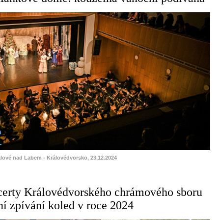
álové nad Labem - Královédvorsko, 23.12.2024
certy Královédvorského chrámového sboru
ní zpívání koled v roce 2024