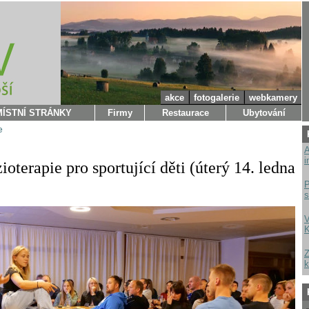
akce
fotogalerie
webkamery
MÍSTNÍ STRÁNKY
Firmy
Restaurace
Ubytování
e
A
i
oterapie pro sportující děti (úterý 14. ledna
P
s
V
K
Z
k