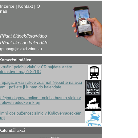
Inzerce
|
Kontakt
|
O
nás
Přidat článek/foto/video
Přidat akci do kalendáře
(propagujte akci zdarma)
Komerční sdělení
ktuální polohu vlaků v ČR najdete v této
nteraktivní mapě SŽDC
ropagace vaší akce zdarma! Nebuďte na akci
ami, pošlete ji k nám do kalendáře
eřejná doprava online - poloha busu a vlaku v
rálovéhradeckém kraji
imní obslouženost silnic v Královéhradeckém
raji
Kalendář akcí