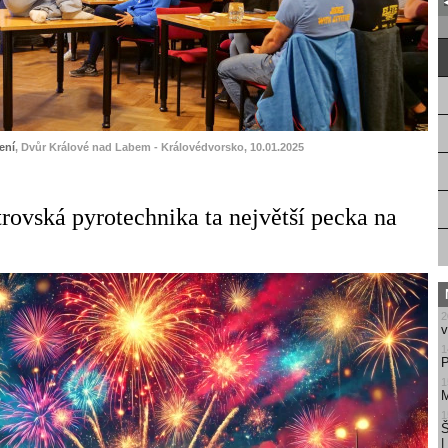
ení
, Dvůr Králové nad Labem - Královédvorsko, 10.01.2025
trovská pyrotechnika ta největší pecka na
2
v
1
P
1
M
1
Š