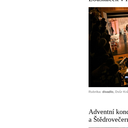
Rubrika:
divadlo
, Dvůr Kr
Adventní kon
a Štědrovečer