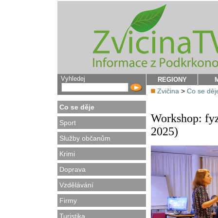
Vyhledej
REGIONY
Zvičina
>
Co se děj
Co se děje
Workshop: fyzi
Sport
2025)
Služby občanům
Krimi
Doprava
Vzdělávání
Firmy
Turistika