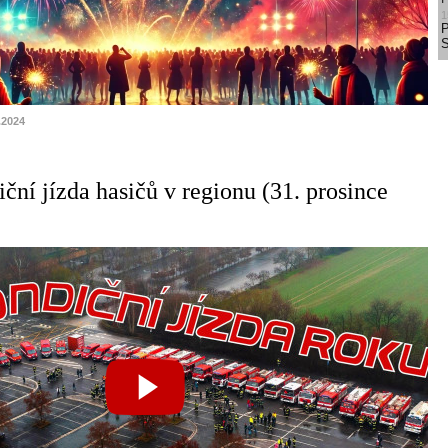
1
S
.2024
ční jízda hasičů v regionu (31. prosince