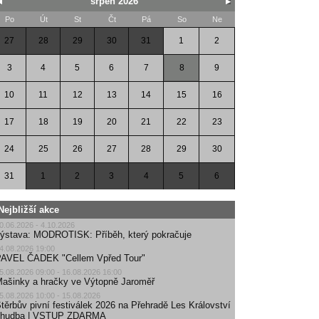
srpen 2026
Po
Út
St
Čt
Pá
So
Ne
27
28
29
30
31
1
2
3
4
5
6
7
8
9
10
11
12
13
14
15
16
17
18
19
20
21
22
23
24
25
26
27
28
29
30
31
1
2
3
4
5
6
Nejbližší akce
0.06.2026 - 4.10.2026
ýstava: MODROTISK: Příběh, který pokračuje
4.08.2026 19:00
AVEL ČADEK "Cellem Vpřed Tour"
5.08.2026 09:00 - 16.08.2026 16:00
ašinky a hračky ve Výtopně Jaroměř
5.08.2026 10:00 - 15.08.2026
těrbův pivní festiválek 2026 na Přehradě Les Království
| hudba | VSTUP ZDARMA