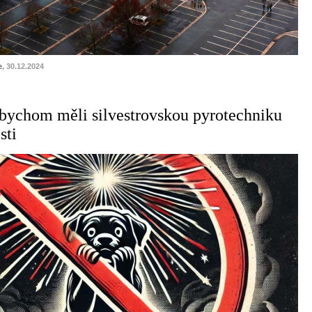
e
, 30.12.2024
bychom měli silvestrovskou pyrotechniku
sti