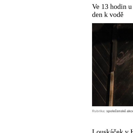
Ve 13 hodin u 
den k vodě
Rubrika:
společenské akc
Louskáček v 