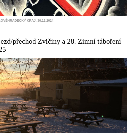
LOVÉHRADECKÝ KRAJ, 30.12.2024
jezd/přechod Zvičiny a 28. Zimní táboření
25