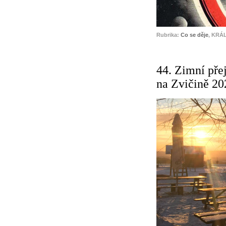
Rubrika:
Co se děje
, KRÁ
44. Zimní pře
na Zvičině 20