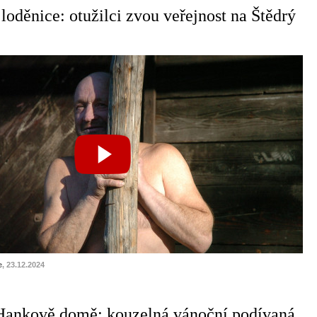
loděnice: otužilci zvou veřejnost na Štědrý
e
, 23.12.2024
Hankově domě: kouzelná vánoční podívaná