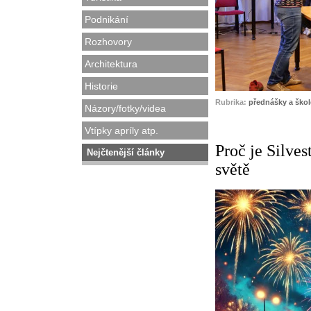
Podnikání
Rozhovory
Architektura
Historie
Rubrika:
přednášky a škol
Názory/fotky/videa
Vtípky apríly atp.
Proč je Silves
Nejčtenější články
světě