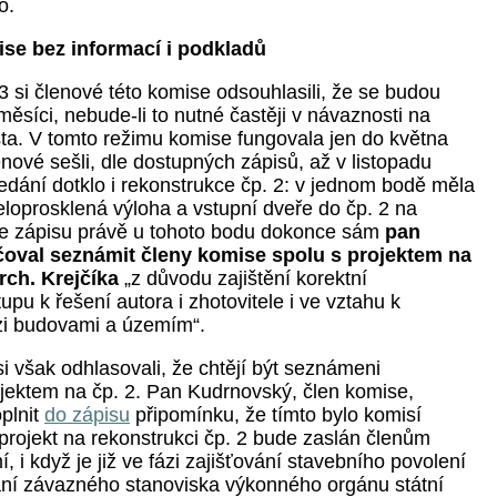
o.
se bez informací i podkladů
 si členové této komise odsouhlasili, že se budou
ěsíci, nebude-li to nutné častěji v návaznosti na
sta. V tomto režimu komise fungovala jen do května
nové sešli, dle dostupných zápisů, až v listopadu
edání dotklo i rekonstrukce čp. 2: v jednom bodě měla
loprosklená výloha a vstupní dveře do čp. 2 na
le zápisu právě u tohoto bodu dokonce sám
pan
oval seznámit členy komise spolu s projektem na
arch. Krejčíka
„z důvodu zajištění korektní
tupu k řešení autora i zhotovitele i ve vztahu k
zi budovami a územím“.
i však odhlasovali, že chtějí být seznámeni
jektem na čp. 2. Pan Kudrnovský, člen komise,
plnit
do zápisu
připomínku, že tímto bylo komisí
projekt na rekonstrukci čp. 2 bude zaslán členům
 i když je již ve fázi zajišťování stavebního povolení
dání závazného stanoviska výkonného orgánu státní