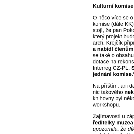
Kulturní komise 
O něco více se o 
komise (dále KK)
stojí, že pan Pok
který projekt bud
arch. Krejčík při
a nabídl členům
se také o obsahu 
dotace na rekons
Interreg CZ-PL.
jednání komise.
Na příštím, ani 
nic takového
nek
knihovny byl něk
workshopu.
Zajímavostí u zá
ředitelky muzea
upozornila, že dí