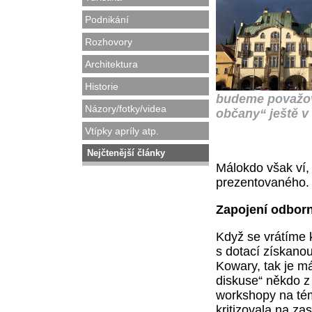
Podnikání
Rozhovory
Architektura
Historie
budeme považova
Názory/fotky/videa
občany“ ještě v
Vtípky apríly atp.
Nejčtenější články
Málokdo však ví,
prezentovaného.
Zapojení odborn
Když se vrátíme k
s dotací získano
Kowary, tak je m
diskuse“ někdo z 
workshopy na téma
kritizovala na za