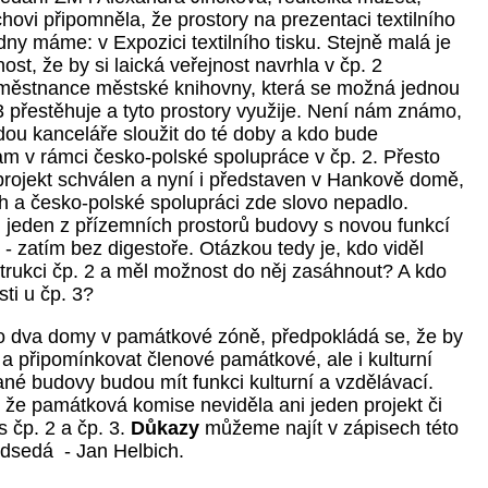
hovi připomněla, že prostory na prezentaci textilního
edny máme: v Expozici textilního tisku. Stejně malá je
st, že by si laická veřejnost navrhla v čp. 2
městnance městské knihovny, která se možná jednou
3 přestěhuje a tyto prostory využije. Není nám známo,
u kanceláře sloužit do té doby a kdo bude
am v rámci česko-polské spolupráce v čp. 2. Přesto
 projekt schválen a nyní i představen v Hankově domě,
ch a česko-polské spolupráci zde slovo nepadlo.
 jeden z přízemních prostorů budovy s novou funkcí
- zatím bez digestoře. Otázkou tedy je, kdo viděl
strukci čp. 2 a měl možnost do něj zasáhnout? A kdo
ti u čp. 3?
 o dva domy v památkové zóně, předpokládá se, že by
 a připomínkovat členové památkové, ale i kulturní
ané budovy budou mít funkci kulturní a vzdělávací.
, že památková komise neviděla ani jeden projekt či
 s čp. 2 a čp. 3.
Důkazy
můžeme najít v zápisech této
edsedá - Jan Helbich.