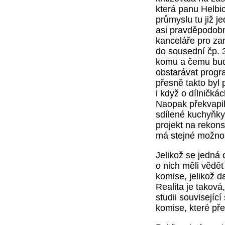
která panu Helbic
průmyslu tu již j
asi pravděpodobno
kanceláře pro za
do sousední čp. 
komu a čemu budo
obstarávat progr
přesně takto byl
i když o dílničká
Naopak překvapil
sdílené kuchyňky 
projekt na rekon
má stejné možnos
Jelikož se jedná
o nich měli vědět
komise, jelikož d
Realita je taková
studii související
komise, které př