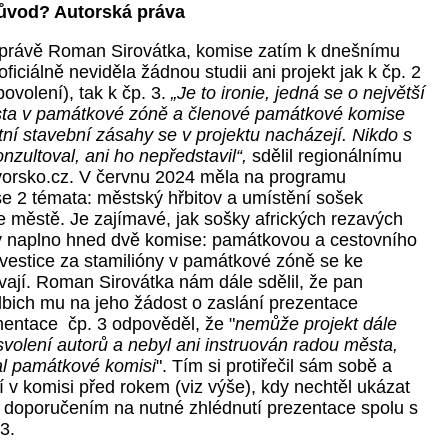
Důvod? Autorská práva
 právě Roman Sirovátka, komise zatím k dnešnímu
oficiálně neviděla žádnou studii ani projekt jak k čp. 2
ovolení), tak k čp. 3.
„Je to ironie, jedná se o největší
sta v památkové zóně a členové památkové komise
tní stavební zásahy se v projektu nacházejí. Nikdo s
nzultoval, ani ho nepředstavil“,
sdělil regionálnímu
vorsko.cz. V červnu 2024 měla na programu
 2 témata: městský hřbitov a umístění sošek
ve městě. Je zajímavé, jak sošky afrických rezavých
y naplno hned dvě komise: památkovou a cestovního
nvestice za stamilióny v památkové zóně se ke
ají. Roman Sirovátka nám dále sdělil, že pan
lbich mu na jeho žádost o zaslání prezentace
entace čp. 3 odpověděl, že "
nemůže projekt dále
svolení autorů a nebyl ani instruován radou města,
al památkové komisi
". Tím si protiřečil sám sobě a
 v komisi před rokem (viz výše), kdy nechtěl ukázat
 s doporučením na nutné zhlédnutí prezentace spolu s
 3.