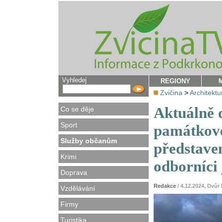
Vyhledej
REGIONY
Zvičina
>
Architektu
Aktuálně d
Co se děje
Sport
památkové
Služby občanům
představe
Krimi
odborníci 
Doprava
Redakce
/ 4.12.2024, Dvů
Vzdělávání
Firmy
Turistika