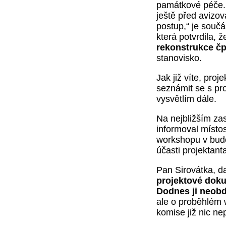
památkové péče. 
ještě před avizo
postup,“ je součá
která potvrdila, 
rekonstrukce čp
stanovisko.
Jak již víte, pro
seznámit se s p
vysvětlím dále.
Na nejbližším za
informoval místo
workshopu v budo
účasti projektant
Pan Sirovátka, d
projektové dok
Dodnes ji neobd
ale o proběhlém 
komise již nic ne