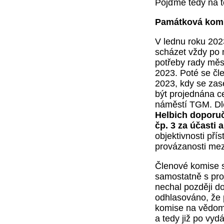
Pojďme tedy na t
Památková komi
V lednu roku 2023
scházet vždy po m
potřeby rady mě
2023. Poté se čle
2023, kdy se zas
být projednána ce
náměstí TGM. D
Helbich doporuč
čp. 3 za účasti 
objektivnosti přís
provázanosti me
Členové komise s
samostatně s pro
nechal později do
odhlasováno, že 
komise na vědomí,
a tedy již po vy