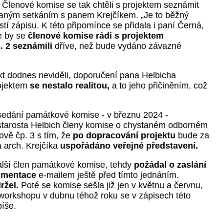
Členové komise se tak chtěli s projektem seznámit
vaným setkáním s panem Krejčíkem. „Je to běžný
stí zápisu. K této připomínce se přidala i paní Černá,
že by se
členové komise rádi s projektem
. 2 seznámili
dříve, než bude vydáno závazné
jekt dodnes neviděli, doporučení pana Helbicha
rojektem
se nestalo realitou,
a to jeho přičiněním, což
sedání památkové komise - v březnu 2024 -
starosta Helbich členy komise o chystaném odborném
vě čp. 3 s tím, že
po dopracování projektu
bude za
a arch. Krejčíka
uspořádáno veřejné představení.
alší člen památkové komise, tehdy
požádal o zaslání
umentace
e-mailem ještě před tímto jednáním.
ržel.
Poté se komise sešla již jen v květnu a červnu,
workshopu v dubnu téhož roku se v zápisech této
píše.