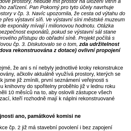
adové prostory, nebude mít prostor na uložení vitrín a
ího zařízení. Pan Pokorný pro tyto účely navrhuje
ostory v čp. 3. Navíc upozornila, že cesta od výtahu do
e přes výstavní síň. Ve výstavní síni městské muzeum
kde exponáty mívají i milionovou hodnotu. Otázka
t bezpečnost exponátů, pokud se výstavní sál stane
rového přístupu do obřadní síně. Projekt počítá s
ovou čp. 3. Diskutovalo se o tom,
zda udržitelnost
ova rekonstruována z dotace) ovlivní propojení
řejmé, že ani s ní nebyly jednotlivé kroky rekonstrukce
vány, ačkoliv aktuálně využívá prostory, kterých se
ak jsme již zmínili, první seznámení veřejnosti s
 knihovny do spořitelny proběhlo již v lednu roku
měli 10 měsíců na to, aby oslovili zástupce všech
zací, kteří rozhodně mají k náplni rekonstruované
jnosti ano, památkové komisi ne
kce čp. 2 již má stavební povolení i bez zapojení