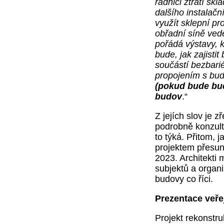
radnici ztratí skl
dalšího instalačn
využít sklepní pr
obřadní síně ved
pořádá výstavy, 
bude, jak zajisti
součástí bezbarié
propojením s bud
(pokud bude bud
budov
.“
Z jejích slov je z
podrobně konzulto
to týká. Přitom, j
projektem přesunu
2023. Architekti 
subjektů a organi
budovy co říci.
Prezentace veře
Projekt rekonstru