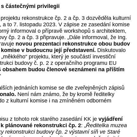
s částečnými privilegii
projektu rekonstrukce čp. 2 a čp. 3 dozvěděla kulturní
, a to 7. listopadu 2023. V zápise ze zasedání komise
orný informoval o přípravě workshopů s architektem,
ovy čp. 2 a čp. 3 připravuje. „Dále informoval, že Ing.
pravuje
novou prezentaci rekonstrukce obou budov
 komise v budoucnu její představení.
Diskutovalo
„měkkého“ projektu, který je součástí investiční
trukci budovy č. p. 2 z operačního programu EU
S obsahem budou členové seznámeni na příštím
“
dalších jednáních komise se dle zveřejněných zápisů
onalo.
Není nám známo, že by kromě ředitelky
do z kulturní komise i na zmíněném odborném
pisu z tohoto rok starého zasedání KK je
vyjádření
 k plánované rekonstrukci čp. 2
: „
Ředitelka muzea
ky rekonstrukci budovy čp. 2 výstavní síň ve Staré