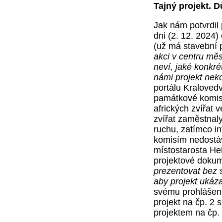
Tajný projekt. 
Jak nám potvrdil
dni (2. 12. 2024) 
(už má stavební p
akci v centru mě
neví, jaké konkré
námi projekt neko
portálu Kraloved
památkové komise
afrických zvířat 
zvířat zaměstnal
ruchu, zatímco i
komisím nedostáv
místostarosta He
projektové dokum
prezentovat bez 
aby projekt ukáz
svému prohlášení
projekt na čp. 2
projektem na čp.