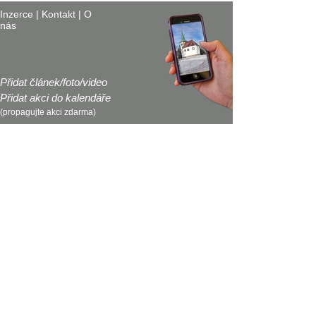
Inzerce
|
Kontakt
|
O
nás
Přidat článek/foto/video
Přidat akci do kalendáře
(propagujte akci zdarma)